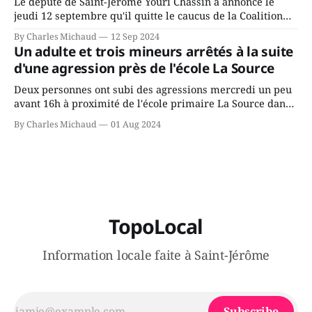
Le député de Saint-Jérôme Youri Chassin a annoncé le
jeudi 12 septembre qu'il quitte le caucus de la Coalition
Avenir Québec de François Legault parce qu'il est déçu du
By Charles Michaud
12 Sep 2024
gouvernement de la CAQ, surtout de son incapacité, qu'il
Un adulte et trois mineurs arrêtés à la suite
juge chronique, à offrir des
d'une agression près de l'école La Source
Deux personnes ont subi des agressions mercredi un peu
avant 16h à proximité de l'école primaire La Source dans
le secteur Bellefeuille de Saint-Jérôme. L'une de deux
By Charles Michaud
01 Aug 2024
victimes aurait été écrasée sous un véhicule et aspergée
de poivre de cayenne alors que la seconde, non
TopoLocal
Information locale faite à Saint-Jérôme
Subscribe