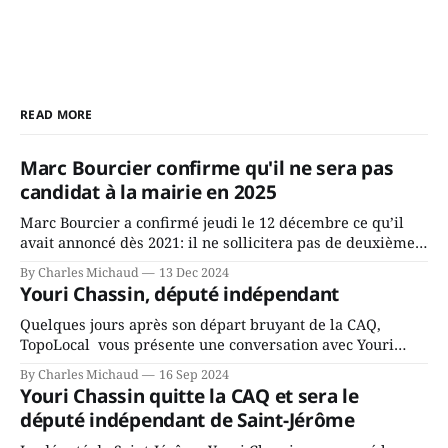
READ MORE
Marc Bourcier confirme qu'il ne sera pas
candidat à la mairie en 2025
Marc Bourcier a confirmé jeudi le 12 décembre ce qu’il
avait annoncé dès 2021: il ne sollicitera pas de deuxième
mandat à titre de maire de Saint-Jérôme. Bourcier en a
By Charles Michaud
13 Dec 2024
fait l’annonce en s’adressant aux employés de la ville,
Youri Chassin, député indépendant
rassemblés en soirée pour leur traditionnel souper
Quelques jours après son départ bruyant de la CAQ,
TopoLocal vous présente une conversation avec Youri
Chassin. Nous avons causé de sa décision. Y songeait-il
By Charles Michaud
16 Sep 2024
depuis longtemps? Sera-t-il candidat indépendant dans 2
Youri Chassin quitte la CAQ et sera le
ans? Joindrait-il un autre parti, par exemple les
député indépendant de Saint-Jérôme
conservateurs d’Éric Duhaime? Que lui