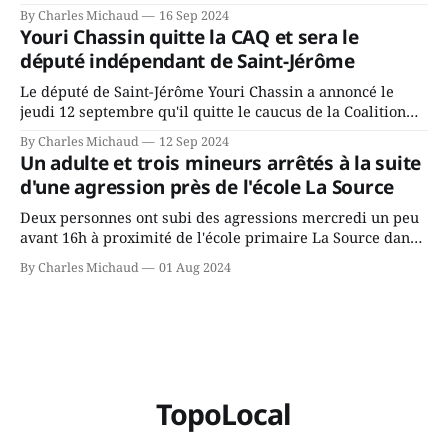
Chassin. Nous avons causé de sa décision. Y songeait-il
By Charles Michaud
16 Sep 2024
depuis longtemps? Sera-t-il candidat indépendant dans 2
Youri Chassin quitte la CAQ et sera le
ans? Joindrait-il un autre parti, par exemple les
député indépendant de Saint-Jérôme
conservateurs d’Éric Duhaime? Que lui
Le député de Saint-Jérôme Youri Chassin a annoncé le
jeudi 12 septembre qu'il quitte le caucus de la Coalition
Avenir Québec de François Legault parce qu'il est déçu du
By Charles Michaud
12 Sep 2024
gouvernement de la CAQ, surtout de son incapacité, qu'il
Un adulte et trois mineurs arrêtés à la suite
juge chronique, à offrir des
d'une agression près de l'école La Source
Deux personnes ont subi des agressions mercredi un peu
avant 16h à proximité de l'école primaire La Source dans
le secteur Bellefeuille de Saint-Jérôme. L'une de deux
By Charles Michaud
01 Aug 2024
victimes aurait été écrasée sous un véhicule et aspergée
de poivre de cayenne alors que la seconde, non
TopoLocal