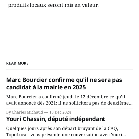
produits locaux seront mis en valeur.
READ MORE
Marc Bourcier confirme qu'il ne sera pas
candidat à la mairie en 2025
Marc Bourcier a confirmé jeudi le 12 décembre ce qu’il
avait annoncé dès 2021: il ne sollicitera pas de deuxième
mandat à titre de maire de Saint-Jérôme. Bourcier en a
By Charles Michaud
13 Dec 2024
fait l’annonce en s’adressant aux employés de la ville,
Youri Chassin, député indépendant
rassemblés en soirée pour leur traditionnel souper
Quelques jours après son départ bruyant de la CAQ,
TopoLocal vous présente une conversation avec Youri