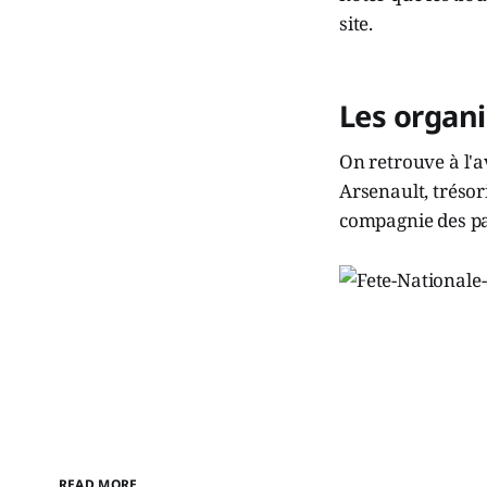
site.
Les organ
On retrouve à l'a
Arsenault, trésor
compagnie des par
READ MORE