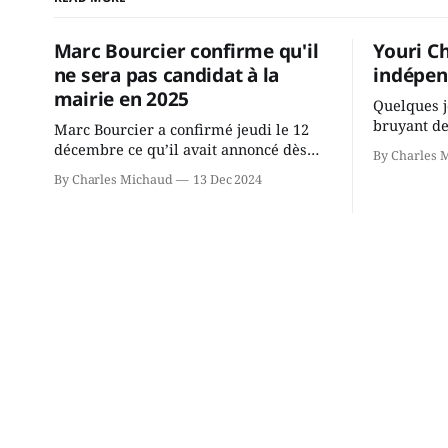
Marc Bourcier confirme qu'il
Youri C
ne sera pas candidat à la
indépen
mairie en 2025
Quelques j
bruyant de
Marc Bourcier a confirmé jeudi le 12
présente u
décembre ce qu’il avait annoncé dès
By Charles 
Chassin. N
2021: il ne sollicitera pas de deuxième
By Charles Michaud
13 Dec 2024
décision. Y
mandat à titre de maire de Saint-
longtemps?
Jérôme. Bourcier en a fait l’annonce en
indépendan
s’adressant aux employés de la ville,
autre part
rassemblés en soirée pour leur
conservate
traditionnel souper