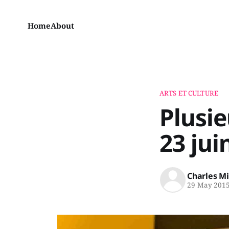
Home
About
ARTS ET CULTURE
Plusie
23 jui
Charles M
29 May 201