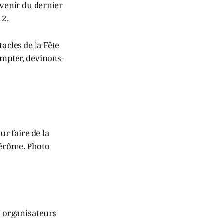
uvenir du dernier
12.
acles de la Fête
compter, devinons-
ur faire de la
Jérôme. Photo
s organisateurs