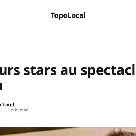
TopoLocal
urs stars au spectac
n
ichaud
5
—
2 min read