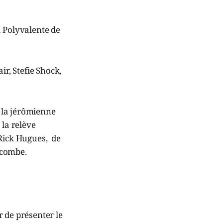
la Polyvalente de
ir, Stefie Shock,
 la jérômienne
 la relève
 Rick Hugues, de
acombe.
er de présenter le