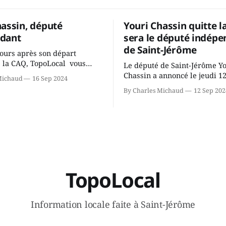
hassin, député
Youri Chassin quitte l
dant
sera le député indépe
de Saint-Jérôme
ours après son départ
 la CAQ, TopoLocal vous
Le député de Saint-Jérôme Y
ne conversation avec Youri
Chassin a annoncé le jeudi 1
Michaud
16 Sep 2024
ous avons causé de sa
septembre qu'il quitte le cau
By Charles Michaud
12 Sep 202
 songeait-il depuis
Coalition Avenir Québec de F
 Sera-t-il candidat
Legault parce qu'il est déçu 
t dans 2 ans? Joindrait-il un
gouvernement de la CAQ, sur
i, par exemple les
son incapacité, qu'il juge chr
urs d’Éric Duhaime? Que lui
offrir des
TopoLocal
Information locale faite à Saint-Jérôme