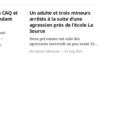
a CAQ et
Un adulte et trois mineurs
ndant
arrêtés à la suite d'une
agression près de l'école La
Source
ouri
2
Deux personnes ont subi des
cus de la
agressions mercredi un peu avant 16h
4
rançois
à proximité de l'école primaire La
By Charles Michaud
01 Aug 2024
du
Source dans le secteur Bellefeuille de
tout de
Saint-Jérôme. L'une de deux victimes
onique, à
aurait été écrasée sous un véhicule et
aspergée de poivre de cayenne alors
que la seconde, non