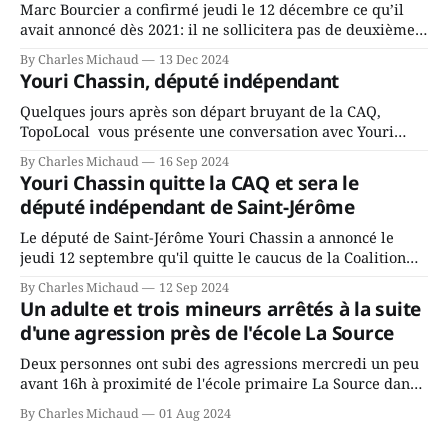
Marc Bourcier a confirmé jeudi le 12 décembre ce qu’il
avait annoncé dès 2021: il ne sollicitera pas de deuxième
mandat à titre de maire de Saint-Jérôme. Bourcier en a
By Charles Michaud
13 Dec 2024
fait l’annonce en s’adressant aux employés de la ville,
Youri Chassin, député indépendant
rassemblés en soirée pour leur traditionnel souper
Quelques jours après son départ bruyant de la CAQ,
TopoLocal vous présente une conversation avec Youri
Chassin. Nous avons causé de sa décision. Y songeait-il
By Charles Michaud
16 Sep 2024
depuis longtemps? Sera-t-il candidat indépendant dans 2
Youri Chassin quitte la CAQ et sera le
ans? Joindrait-il un autre parti, par exemple les
député indépendant de Saint-Jérôme
conservateurs d’Éric Duhaime? Que lui
Le député de Saint-Jérôme Youri Chassin a annoncé le
jeudi 12 septembre qu'il quitte le caucus de la Coalition
Avenir Québec de François Legault parce qu'il est déçu du
By Charles Michaud
12 Sep 2024
gouvernement de la CAQ, surtout de son incapacité, qu'il
Un adulte et trois mineurs arrêtés à la suite
juge chronique, à offrir des
d'une agression près de l'école La Source
Deux personnes ont subi des agressions mercredi un peu
avant 16h à proximité de l'école primaire La Source dans
le secteur Bellefeuille de Saint-Jérôme. L'une de deux
By Charles Michaud
01 Aug 2024
victimes aurait été écrasée sous un véhicule et aspergée
de poivre de cayenne alors que la seconde, non