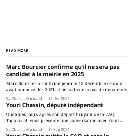
READ MORE
Marc Bourcier confirme qu'il ne sera pas
candidat à la mairie en 2025
Marc Bourcier a confirmé jeudi le 12 décembre ce qu’il
avait annoncé dès 2021: il ne sollicitera pas de deuxième
mandat à titre de maire de Saint-Jérôme. Bourcier en a
By Charles Michaud
13 Dec 2024
fait l’annonce en s’adressant aux employés de la ville,
Youri Chassin, député indépendant
rassemblés en soirée pour leur traditionnel souper
Quelques jours après son départ bruyant de la CAQ,
TopoLocal vous présente une conversation avec Youri
Chassin. Nous avons causé de sa décision. Y songeait-il
By Charles Michaud
16 Sep 2024
depuis longtemps? Sera-t-il candidat indépendant dans 2
Youri Chassin quitte la CAQ et sera le