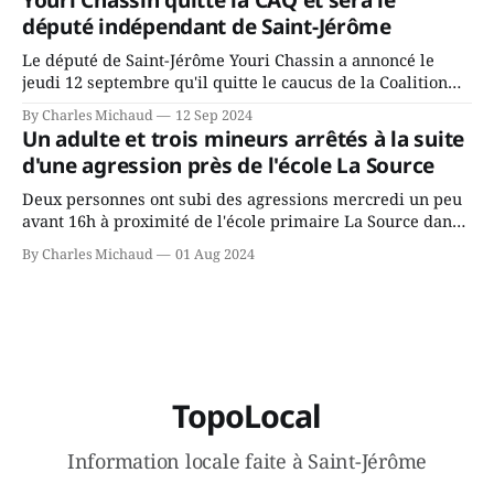
ans? Joindrait-il un autre parti, par exemple les
député indépendant de Saint-Jérôme
conservateurs d’Éric Duhaime? Que lui
Le député de Saint-Jérôme Youri Chassin a annoncé le
jeudi 12 septembre qu'il quitte le caucus de la Coalition
Avenir Québec de François Legault parce qu'il est déçu du
By Charles Michaud
12 Sep 2024
gouvernement de la CAQ, surtout de son incapacité, qu'il
Un adulte et trois mineurs arrêtés à la suite
juge chronique, à offrir des
d'une agression près de l'école La Source
Deux personnes ont subi des agressions mercredi un peu
avant 16h à proximité de l'école primaire La Source dans
le secteur Bellefeuille de Saint-Jérôme. L'une de deux
By Charles Michaud
01 Aug 2024
victimes aurait été écrasée sous un véhicule et aspergée
de poivre de cayenne alors que la seconde, non
TopoLocal
Information locale faite à Saint-Jérôme