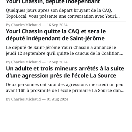
Youri Chassin, député indépendant
rassemblés en soirée pour leur traditionnel souper
Quelques jours après son départ bruyant de la CAQ,
TopoLocal vous présente une conversation avec Youri
Chassin. Nous avons causé de sa décision. Y songeait-il
By Charles Michaud
16 Sep 2024
depuis longtemps? Sera-t-il candidat indépendant dans 2
Youri Chassin quitte la CAQ et sera le
ans? Joindrait-il un autre parti, par exemple les
député indépendant de Saint-Jérôme
conservateurs d’Éric Duhaime? Que lui
Le député de Saint-Jérôme Youri Chassin a annoncé le
jeudi 12 septembre qu'il quitte le caucus de la Coalition
Avenir Québec de François Legault parce qu'il est déçu du
By Charles Michaud
12 Sep 2024
gouvernement de la CAQ, surtout de son incapacité, qu'il
Un adulte et trois mineurs arrêtés à la suite
juge chronique, à offrir des
d'une agression près de l'école La Source
Deux personnes ont subi des agressions mercredi un peu
avant 16h à proximité de l'école primaire La Source dans
le secteur Bellefeuille de Saint-Jérôme. L'une de deux
By Charles Michaud
01 Aug 2024
victimes aurait été écrasée sous un véhicule et aspergée
de poivre de cayenne alors que la seconde, non