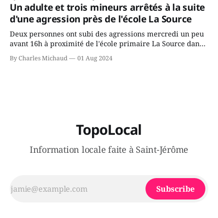
gouvernement de la CAQ, surtout de son incapacité, qu'il
Un adulte et trois mineurs arrêtés à la suite
juge chronique, à offrir des
d'une agression près de l'école La Source
Deux personnes ont subi des agressions mercredi un peu
avant 16h à proximité de l'école primaire La Source dans
le secteur Bellefeuille de Saint-Jérôme. L'une de deux
By Charles Michaud
01 Aug 2024
victimes aurait été écrasée sous un véhicule et aspergée
de poivre de cayenne alors que la seconde, non
TopoLocal
Information locale faite à Saint-Jérôme
Subscribe