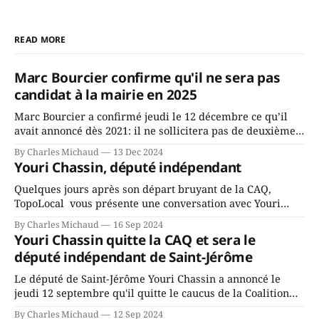
READ MORE
Marc Bourcier confirme qu'il ne sera pas
candidat à la mairie en 2025
Marc Bourcier a confirmé jeudi le 12 décembre ce qu’il
avait annoncé dès 2021: il ne sollicitera pas de deuxième
mandat à titre de maire de Saint-Jérôme. Bourcier en a
By Charles Michaud
13 Dec 2024
fait l’annonce en s’adressant aux employés de la ville,
Youri Chassin, député indépendant
rassemblés en soirée pour leur traditionnel souper
Quelques jours après son départ bruyant de la CAQ,
TopoLocal vous présente une conversation avec Youri
Chassin. Nous avons causé de sa décision. Y songeait-il
By Charles Michaud
16 Sep 2024
depuis longtemps? Sera-t-il candidat indépendant dans 2
Youri Chassin quitte la CAQ et sera le
ans? Joindrait-il un autre parti, par exemple les
député indépendant de Saint-Jérôme
conservateurs d’Éric Duhaime? Que lui
Le député de Saint-Jérôme Youri Chassin a annoncé le
jeudi 12 septembre qu'il quitte le caucus de la Coalition
Avenir Québec de François Legault parce qu'il est déçu du
By Charles Michaud
12 Sep 2024