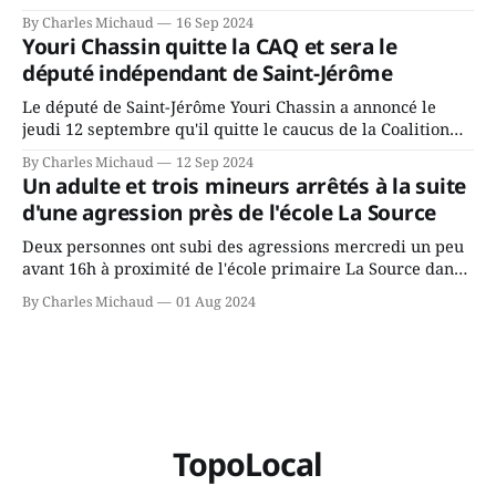
Chassin. Nous avons causé de sa décision. Y songeait-il
By Charles Michaud
16 Sep 2024
depuis longtemps? Sera-t-il candidat indépendant dans 2
Youri Chassin quitte la CAQ et sera le
ans? Joindrait-il un autre parti, par exemple les
député indépendant de Saint-Jérôme
conservateurs d’Éric Duhaime? Que lui
Le député de Saint-Jérôme Youri Chassin a annoncé le
jeudi 12 septembre qu'il quitte le caucus de la Coalition
Avenir Québec de François Legault parce qu'il est déçu du
By Charles Michaud
12 Sep 2024
gouvernement de la CAQ, surtout de son incapacité, qu'il
Un adulte et trois mineurs arrêtés à la suite
juge chronique, à offrir des
d'une agression près de l'école La Source
Deux personnes ont subi des agressions mercredi un peu
avant 16h à proximité de l'école primaire La Source dans
le secteur Bellefeuille de Saint-Jérôme. L'une de deux
By Charles Michaud
01 Aug 2024
victimes aurait été écrasée sous un véhicule et aspergée
de poivre de cayenne alors que la seconde, non
TopoLocal