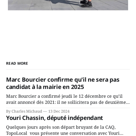
READ MORE
Marc Bourcier confirme qu'il ne sera pas
candidat à la mairie en 2025
Marc Bourcier a confirmé jeudi le 12 décembre ce qu’il
avait annoncé dès 2021: il ne sollicitera pas de deuxième
mandat à titre de maire de Saint-Jérôme. Bourcier en a
By Charles Michaud
13 Dec 2024
fait l’annonce en s’adressant aux employés de la ville,
Youri Chassin, député indépendant
rassemblés en soirée pour leur traditionnel souper
Quelques jours après son départ bruyant de la CAQ,
TopoLocal vous présente une conversation avec Youri