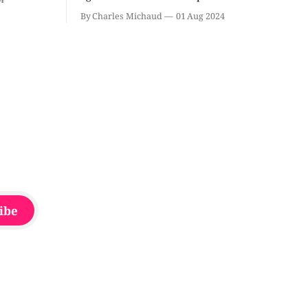
rançois
à proximité de l'école primaire La
By Charles Michaud
01 Aug 2024
du
Source dans le secteur Bellefeuille de
tout de
Saint-Jérôme. L'une de deux victimes
onique, à
aurait été écrasée sous un véhicule et
aspergée de poivre de cayenne alors
que la seconde, non
ibe