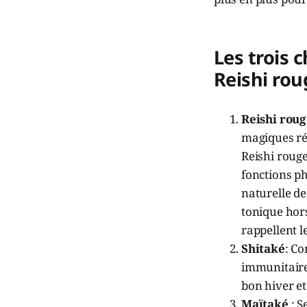
Les trois
Reishi rou
Reishi rou
magiques rép
Reishi rouge
fonctions p
naturelle de
tonique hor
rappellent l
Shitaké
: C
immunitaire,
bon hiver et
Maïtaké
: S