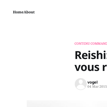
Home
About
CONTENU COMMAND
Reish
vous r
vogel
04 Mar 201