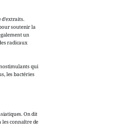
d’extraits.
our soutenir la
t également un
 des radicaux
nostimulants qui
s, les bactéries
siatiques. On dit
à les connaître de