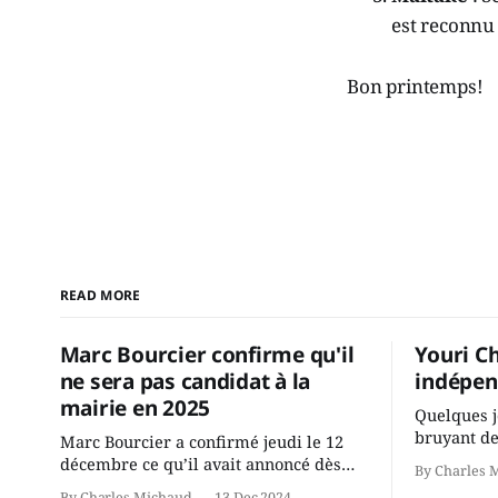
est reconnu
Bon printemps!
READ MORE
Marc Bourcier confirme qu'il
Youri C
ne sera pas candidat à la
indépen
mairie en 2025
Quelques j
bruyant de
Marc Bourcier a confirmé jeudi le 12
présente u
décembre ce qu’il avait annoncé dès
By Charles 
Chassin. N
2021: il ne sollicitera pas de deuxième
By Charles Michaud
13 Dec 2024