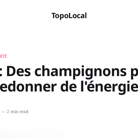
TopoLocal
ITÉ
i: Des champignons 
edonner de l'énergi
5
—
2 min read