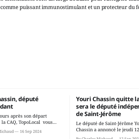
 comme puissant immunostimulant et un protecteur du fo
hassin, député
Youri Chassin quitte l
dant
sera le député indépe
de Saint-Jérôme
ours après son départ
 la CAQ, TopoLocal vous
Le député de Saint-Jérôme Y
ne conversation avec Youri
Chassin a annoncé le jeudi 1
Michaud
16 Sep 2024
ous avons causé de sa
septembre qu'il quitte le cau
By Charles Michaud
12 Sep 202