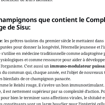
 champignons que contient le Comp
ge de Sisu:
ge
: les prêtres taoïstes du premier siècle le mettaient dans
utées pour donner la longévité, l’éternelle jeunesse et l’
 s’utilise en médecine traditionnelle comme adaptogène p
hysiologiques et comme ressource pour aider à développer
 l’organisme. C'est aussi un
immuno-modulateur puissa
s du commun qui, chaque année, est l’objet de nouveaux 
es bienfaits de ce champignon panacée.
omme le Reishi rouge, il s’avère un bon immunostimulant.
 il est nettement supérieur par sa complexité d’action. P
 pour bien le terminer sans affections virales, le shitaké e
es constituants sont un large bouclier pour l’intégrité cel