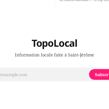
 songeait-il depuis
Coalition Avenir Québec de F
 Sera-t-il candidat
Legault parce qu'il est déçu 
t dans 2 ans? Joindrait-il un
gouvernement de la CAQ, sur
i, par exemple les
son incapacité, qu'il juge chr
urs d’Éric Duhaime? Que lui
offrir des
TopoLocal
Information locale faite à Saint-Jérôme
Subscr