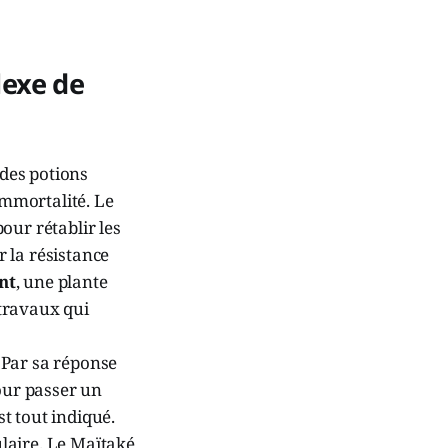
lexe de
 des potions
immortalité. Le
our rétablir les
 la résistance
nt
, une plante
travaux qui
 Par sa réponse
our passer un
st tout indiqué.
lulaire. Le Maïtaké