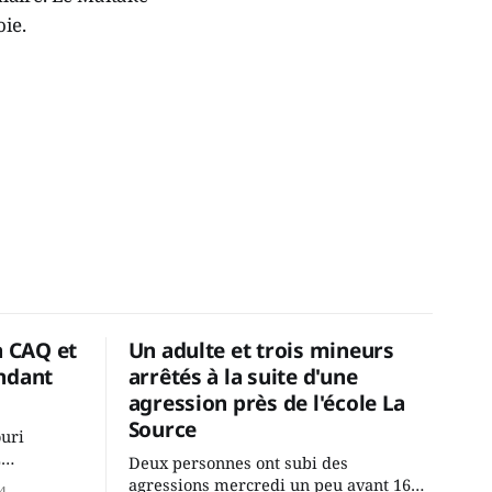
ie.
a CAQ et
Un adulte et trois mineurs
ndant
arrêtés à la suite d'une
agression près de l'école La
Source
ouri
2
Deux personnes ont subi des
cus de la
agressions mercredi un peu avant 16h
4