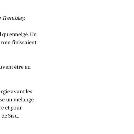
e Tremblay.
d qu’enneigé. Un
n’en finissaient
euvent être au
rgie avant les
pose un mélange
e et pour
e
de Sisu.