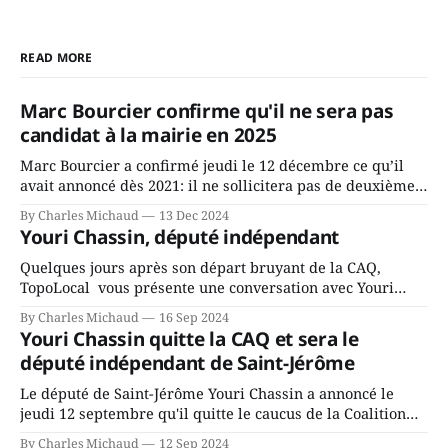
READ MORE
Marc Bourcier confirme qu'il ne sera pas
candidat à la mairie en 2025
Marc Bourcier a confirmé jeudi le 12 décembre ce qu’il
avait annoncé dès 2021: il ne sollicitera pas de deuxième
mandat à titre de maire de Saint-Jérôme. Bourcier en a
By Charles Michaud
13 Dec 2024
fait l’annonce en s’adressant aux employés de la ville,
Youri Chassin, député indépendant
rassemblés en soirée pour leur traditionnel souper
Quelques jours après son départ bruyant de la CAQ,
TopoLocal vous présente une conversation avec Youri
Chassin. Nous avons causé de sa décision. Y songeait-il
By Charles Michaud
16 Sep 2024
depuis longtemps? Sera-t-il candidat indépendant dans 2
Youri Chassin quitte la CAQ et sera le
ans? Joindrait-il un autre parti, par exemple les
député indépendant de Saint-Jérôme
conservateurs d’Éric Duhaime? Que lui
Le député de Saint-Jérôme Youri Chassin a annoncé le
jeudi 12 septembre qu'il quitte le caucus de la Coalition
Avenir Québec de François Legault parce qu'il est déçu du
By Charles Michaud
12 Sep 2024