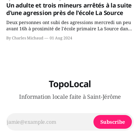
gouvernement de la CAQ, surtout de son incapacité, qu'il
Un adulte et trois mineurs arrêtés à la suite
juge chronique, à offrir des
d'une agression près de l'école La Source
Deux personnes ont subi des agressions mercredi un peu
avant 16h à proximité de l'école primaire La Source dans
le secteur Bellefeuille de Saint-Jérôme. L'une de deux
By Charles Michaud
01 Aug 2024
victimes aurait été écrasée sous un véhicule et aspergée
de poivre de cayenne alors que la seconde, non
TopoLocal
Information locale faite à Saint-Jérôme
Subscribe