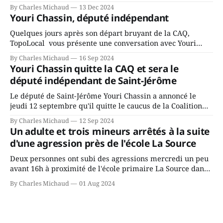
mandat à titre de maire de Saint-Jérôme. Bourcier en a
By Charles Michaud
13 Dec 2024
fait l’annonce en s’adressant aux employés de la ville,
Youri Chassin, député indépendant
rassemblés en soirée pour leur traditionnel souper
Quelques jours après son départ bruyant de la CAQ,
TopoLocal vous présente une conversation avec Youri
Chassin. Nous avons causé de sa décision. Y songeait-il
By Charles Michaud
16 Sep 2024
depuis longtemps? Sera-t-il candidat indépendant dans 2
Youri Chassin quitte la CAQ et sera le
ans? Joindrait-il un autre parti, par exemple les
député indépendant de Saint-Jérôme
conservateurs d’Éric Duhaime? Que lui
Le député de Saint-Jérôme Youri Chassin a annoncé le
jeudi 12 septembre qu'il quitte le caucus de la Coalition
Avenir Québec de François Legault parce qu'il est déçu du
By Charles Michaud
12 Sep 2024
gouvernement de la CAQ, surtout de son incapacité, qu'il
Un adulte et trois mineurs arrêtés à la suite
juge chronique, à offrir des
d'une agression près de l'école La Source
Deux personnes ont subi des agressions mercredi un peu
avant 16h à proximité de l'école primaire La Source dans
le secteur Bellefeuille de Saint-Jérôme. L'une de deux
By Charles Michaud
01 Aug 2024
victimes aurait été écrasée sous un véhicule et aspergée
de poivre de cayenne alors que la seconde, non