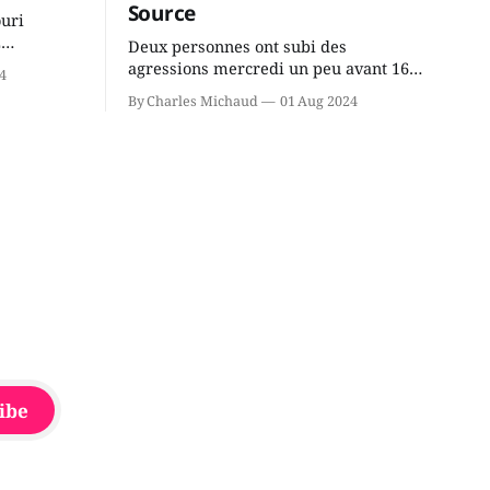
Source
ouri
2
Deux personnes ont subi des
cus de la
agressions mercredi un peu avant 16h
4
rançois
à proximité de l'école primaire La
By Charles Michaud
01 Aug 2024
du
Source dans le secteur Bellefeuille de
tout de
Saint-Jérôme. L'une de deux victimes
onique, à
aurait été écrasée sous un véhicule et
aspergée de poivre de cayenne alors
que la seconde, non
ibe