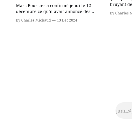
bruyant de
Marc Bourcier a confirmé jeudi le 12
présente u
décembre ce qu’il avait annoncé dès
By Charles 
Chassin. N
2021: il ne sollicitera pas de deuxième
By Charles Michaud
13 Dec 2024
décision. Y
mandat à titre de maire de Saint-
longtemps?
Jérôme. Bourcier en a fait l’annonce en
indépendan
s’adressant aux employés de la ville,
autre part
rassemblés en soirée pour leur
conservate
traditionnel souper