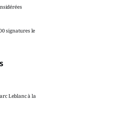
onsidérées
00 signatures le
s
arc Leblanc à la