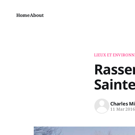
Home
About
LIEUX ET ENVIRON
Rassem
Saint
Charles M
11 Mar 201