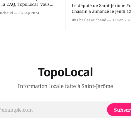
 la CAQ, TopoLocal vous
Le député de Saint-Jérôme Y
ne conversation avec Youri
Chassin a annoncé le jeudi 1
Michaud
16 Sep 2024
ous avons causé de sa
septembre qu'il quitte le cau
By Charles Michaud
12 Sep 202
 songeait-il depuis
Coalition Avenir Québec de F
 Sera-t-il candidat
Legault parce qu'il est déçu 
t dans 2 ans? Joindrait-il un
gouvernement de la CAQ, sur
i, par exemple les
son incapacité, qu'il juge chr
urs d’Éric Duhaime? Que lui
offrir des
TopoLocal
Information locale faite à Saint-Jérôme
Subscr