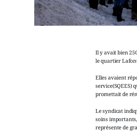
Il y avait bien 2
le quartier Lafon
Elles avaient ré
service(SQEES) qu
promettait de ré
Le syndicat indiq
soins importants,
représente de gra