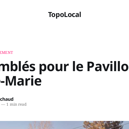
TopoLocal
NEMENT
blés pour le Pavill
e-Marie
ichaud
6
—
1 min read