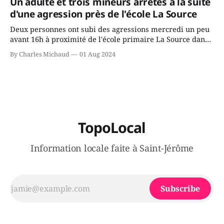
Un adulte et trois mineurs arrêtés à la suite
juge chronique, à offrir des
d'une agression près de l'école La Source
Deux personnes ont subi des agressions mercredi un peu
avant 16h à proximité de l'école primaire La Source dans
le secteur Bellefeuille de Saint-Jérôme. L'une de deux
By Charles Michaud
01 Aug 2024
victimes aurait été écrasée sous un véhicule et aspergée
de poivre de cayenne alors que la seconde, non
TopoLocal
Information locale faite à Saint-Jérôme
Subscribe