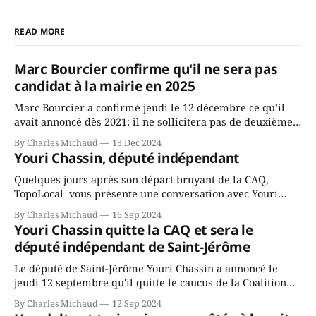
READ MORE
Marc Bourcier confirme qu'il ne sera pas
candidat à la mairie en 2025
Marc Bourcier a confirmé jeudi le 12 décembre ce qu’il
avait annoncé dès 2021: il ne sollicitera pas de deuxième
mandat à titre de maire de Saint-Jérôme. Bourcier en a
By Charles Michaud
13 Dec 2024
fait l’annonce en s’adressant aux employés de la ville,
Youri Chassin, député indépendant
rassemblés en soirée pour leur traditionnel souper
Quelques jours après son départ bruyant de la CAQ,
TopoLocal vous présente une conversation avec Youri
Chassin. Nous avons causé de sa décision. Y songeait-il
By Charles Michaud
16 Sep 2024
depuis longtemps? Sera-t-il candidat indépendant dans 2
Youri Chassin quitte la CAQ et sera le
ans? Joindrait-il un autre parti, par exemple les
député indépendant de Saint-Jérôme
conservateurs d’Éric Duhaime? Que lui
Le député de Saint-Jérôme Youri Chassin a annoncé le
jeudi 12 septembre qu'il quitte le caucus de la Coalition
Avenir Québec de François Legault parce qu'il est déçu du
By Charles Michaud
12 Sep 2024
gouvernement de la CAQ, surtout de son incapacité, qu'il