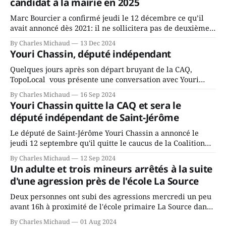
candidat à la mairie en 2025
Marc Bourcier a confirmé jeudi le 12 décembre ce qu’il
avait annoncé dès 2021: il ne sollicitera pas de deuxième
mandat à titre de maire de Saint-Jérôme. Bourcier en a
By Charles Michaud
13 Dec 2024
fait l’annonce en s’adressant aux employés de la ville,
Youri Chassin, député indépendant
rassemblés en soirée pour leur traditionnel souper
Quelques jours après son départ bruyant de la CAQ,
TopoLocal vous présente une conversation avec Youri
Chassin. Nous avons causé de sa décision. Y songeait-il
By Charles Michaud
16 Sep 2024
depuis longtemps? Sera-t-il candidat indépendant dans 2
Youri Chassin quitte la CAQ et sera le
ans? Joindrait-il un autre parti, par exemple les
député indépendant de Saint-Jérôme
conservateurs d’Éric Duhaime? Que lui
Le député de Saint-Jérôme Youri Chassin a annoncé le
jeudi 12 septembre qu'il quitte le caucus de la Coalition
Avenir Québec de François Legault parce qu'il est déçu du
By Charles Michaud
12 Sep 2024
gouvernement de la CAQ, surtout de son incapacité, qu'il
Un adulte et trois mineurs arrêtés à la suite
juge chronique, à offrir des
d'une agression près de l'école La Source
Deux personnes ont subi des agressions mercredi un peu
avant 16h à proximité de l'école primaire La Source dans
le secteur Bellefeuille de Saint-Jérôme. L'une de deux
By Charles Michaud
01 Aug 2024