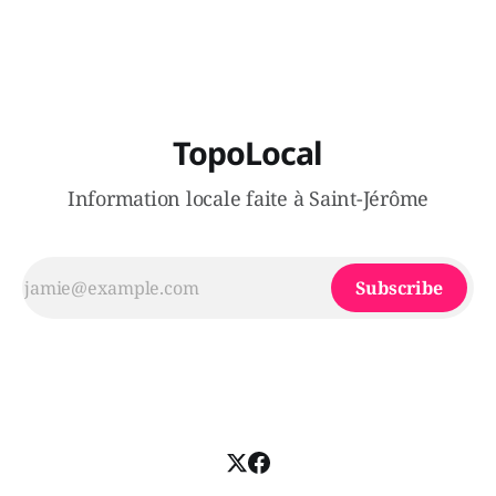
victimes aurait été écrasée sous un véhicule et aspergée
de poivre de cayenne alors que la seconde, non
TopoLocal
Information locale faite à Saint-Jérôme
Subscribe