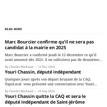
READ MORE
Marc Bourcier confirme qu'il ne sera pas
candidat à la mairie en 2025
Marc Bourcier a confirmé jeudi le 12 décembre ce qu’il
avait annoncé dès 2021: il ne sollicitera pas de deuxième
mandat à titre de maire de Saint-Jérôme. Bourcier en a
By Charles Michaud
13 Dec 2024
fait l’annonce en s’adressant aux employés de la ville,
Youri Chassin, député indépendant
rassemblés en soirée pour leur traditionnel souper
Quelques jours après son départ bruyant de la CAQ,
TopoLocal vous présente une conversation avec Youri
Chassin. Nous avons causé de sa décision. Y songeait-il
By Charles Michaud
16 Sep 2024
depuis longtemps? Sera-t-il candidat indépendant dans 2
Youri Chassin quitte la CAQ et sera le
ans? Joindrait-il un autre parti, par exemple les
député indépendant de Saint-Jérôme
conservateurs d’Éric Duhaime? Que lui