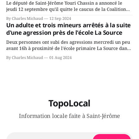
Le député de Saint-Jérôme Youri Chassin a annoncé le
jeudi 12 septembre qu'il quitte le caucus de la Coalition
Avenir Québec de François Legault parce qu'il est déçu du
By Charles Michaud
12 Sep 2024
gouvernement de la CAQ, surtout de son incapacité, qu'il
Un adulte et trois mineurs arrêtés à la suite
juge chronique, à offrir des
d'une agression près de l'école La Source
Deux personnes ont subi des agressions mercredi un peu
avant 16h à proximité de l'école primaire La Source dans
le secteur Bellefeuille de Saint-Jérôme. L'une de deux
By Charles Michaud
01 Aug 2024
victimes aurait été écrasée sous un véhicule et aspergée
de poivre de cayenne alors que la seconde, non
TopoLocal
Information locale faite à Saint-Jérôme