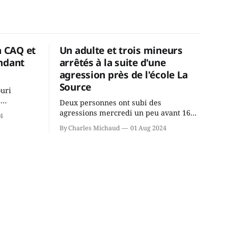
a CAQ et
Un adulte et trois mineurs
ndant
arrêtés à la suite d'une
agression près de l'école La
Source
ouri
2
Deux personnes ont subi des
cus de la
agressions mercredi un peu avant 16h
4
rançois
à proximité de l'école primaire La
By Charles Michaud
01 Aug 2024
du
Source dans le secteur Bellefeuille de
tout de
Saint-Jérôme. L'une de deux victimes
onique, à
aurait été écrasée sous un véhicule et
aspergée de poivre de cayenne alors
que la seconde, non