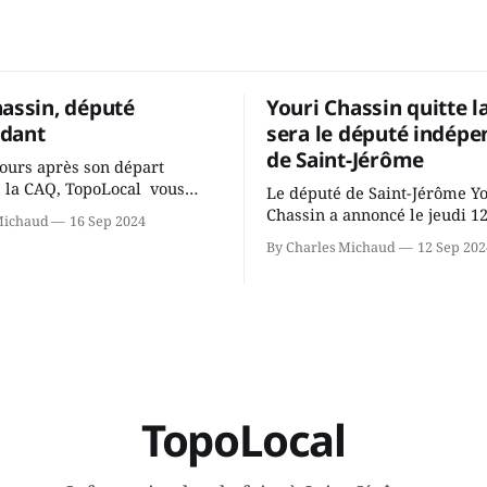
hassin, député
Youri Chassin quitte l
dant
sera le député indépe
de Saint-Jérôme
ours après son départ
 la CAQ, TopoLocal vous
Le député de Saint-Jérôme Y
ne conversation avec Youri
Chassin a annoncé le jeudi 1
Michaud
16 Sep 2024
ous avons causé de sa
septembre qu'il quitte le cau
By Charles Michaud
12 Sep 202
 songeait-il depuis
Coalition Avenir Québec de F
 Sera-t-il candidat
Legault parce qu'il est déçu 
t dans 2 ans? Joindrait-il un
gouvernement de la CAQ, sur
i, par exemple les
son incapacité, qu'il juge chr
urs d’Éric Duhaime? Que lui
offrir des
TopoLocal