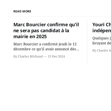
READ MORE
Marc Bourcier confirme qu'il
Youri C
ne sera pas candidat à la
indépen
mairie en 2025
Quelques j
bruyant de
Marc Bourcier a confirmé jeudi le 12
présente u
décembre ce qu’il avait annoncé dès
By Charles 
Chassin. N
2021: il ne sollicitera pas de deuxième
By Charles Michaud
13 Dec 2024
décision. Y
mandat à titre de maire de Saint-
longtemps?
Jérôme. Bourcier en a fait l’annonce en
indépendan
s’adressant aux employés de la ville,
autre part
rassemblés en soirée pour leur
conservate
traditionnel souper