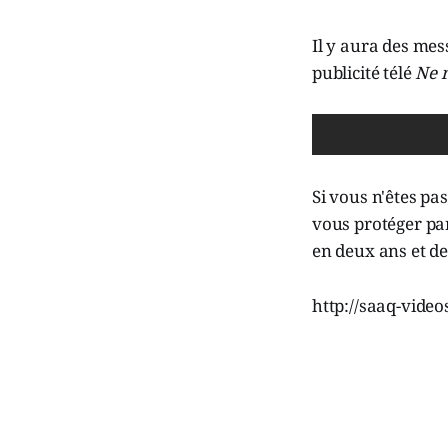
Il y aura des mess
publicité télé
Ne 
Si vous n'êtes p
vous protéger par
en deux ans et d
http://saaq-vid