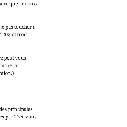
à ce que font vos
ne pas toucher à
120$ et trois
ire peut vous
indre la
ntion.)
 des principales
es par 23 si vous