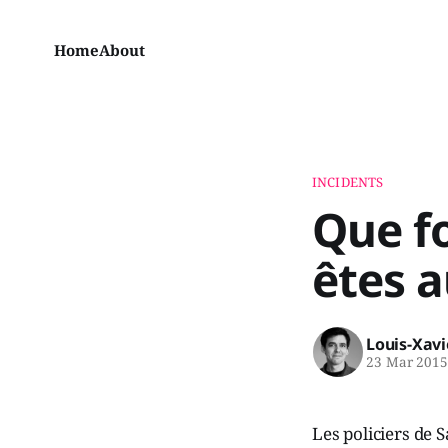
Home
About
INCIDENTS
Que f
êtes a
Louis-Xav
23 Mar 201
Les policiers de 