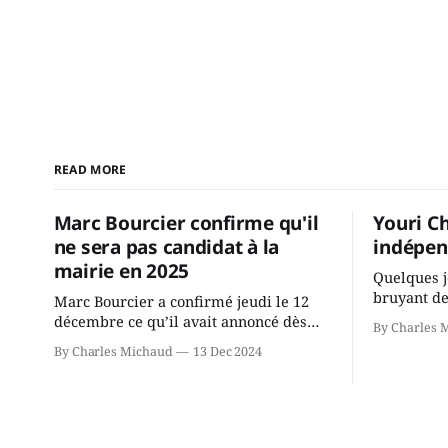
READ MORE
Marc Bourcier confirme qu'il
Youri C
ne sera pas candidat à la
indépen
mairie en 2025
Quelques j
bruyant de
Marc Bourcier a confirmé jeudi le 12
présente u
décembre ce qu’il avait annoncé dès
By Charles 
Chassin. N
2021: il ne sollicitera pas de deuxième
By Charles Michaud
13 Dec 2024
décision. Y
mandat à titre de maire de Saint-
longtemps?
Jérôme. Bourcier en a fait l’annonce en
indépendan
s’adressant aux employés de la ville,
autre part
rassemblés en soirée pour leur
conservate
traditionnel souper