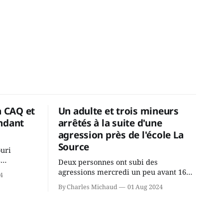
a CAQ et
Un adulte et trois mineurs
ndant
arrêtés à la suite d'une
agression près de l'école La
Source
ouri
2
Deux personnes ont subi des
cus de la
agressions mercredi un peu avant 16h
4
rançois
à proximité de l'école primaire La
By Charles Michaud
01 Aug 2024
du
Source dans le secteur Bellefeuille de
tout de
Saint-Jérôme. L'une de deux victimes
onique, à
aurait été écrasée sous un véhicule et
aspergée de poivre de cayenne alors