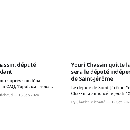
hassin, député
Youri Chassin quitte l
dant
sera le député indépe
de Saint-Jérôme
ours après son départ
 la CAQ, TopoLocal vous
Le député de Saint-Jérôme Y
ne conversation avec Youri
Chassin a annoncé le jeudi 1
Michaud
16 Sep 2024
ous avons causé de sa
septembre qu'il quitte le cau
By Charles Michaud
12 Sep 202
 songeait-il depuis
Coalition Avenir Québec de F
 Sera-t-il candidat
Legault parce qu'il est déçu 
t dans 2 ans? Joindrait-il un
gouvernement de la CAQ, sur
i, par exemple les
son incapacité, qu'il juge chr
urs d’Éric Duhaime? Que lui
offrir des