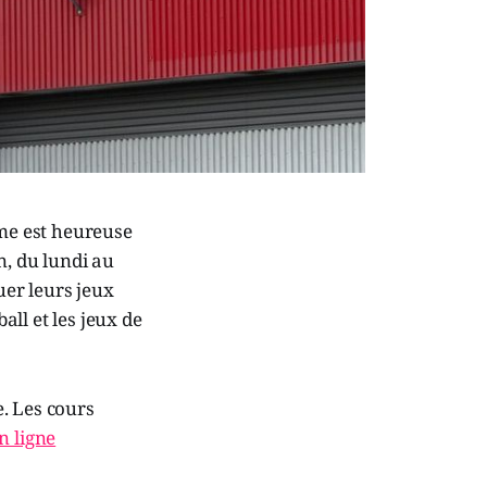
ôme est heureuse
n, du lundi au
uer leurs jeux
ball et les jeux de
. Les cours
n ligne