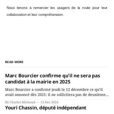
Nous tenons à remercier les usagers de la route pour leur
collaboration et leur compréhension.
READ MORE
Marc Bourcier confirme qu'il ne sera pas
candidat à la mairie en 2025
Marc Bourcier a confirmé jeudi le 12 décembre ce qu’il
avait annoncé dès 2021: il ne sollicitera pas de deuxième
mandat à titre de maire de Saint-Jérôme. Bourcier en a
By Charles Michaud
13 Dec 2024
fait l’annonce en s’adressant aux employés de la ville,
Youri Chassin, député indépendant
rassemblés en soirée pour leur traditionnel souper