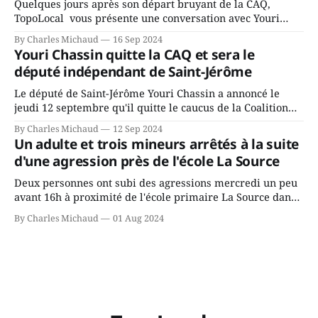
Quelques jours après son départ bruyant de la CAQ,
TopoLocal vous présente une conversation avec Youri
Chassin. Nous avons causé de sa décision. Y songeait-il
By Charles Michaud
16 Sep 2024
depuis longtemps? Sera-t-il candidat indépendant dans 2
Youri Chassin quitte la CAQ et sera le
ans? Joindrait-il un autre parti, par exemple les
député indépendant de Saint-Jérôme
conservateurs d’Éric Duhaime? Que lui
Le député de Saint-Jérôme Youri Chassin a annoncé le
jeudi 12 septembre qu'il quitte le caucus de la Coalition
Avenir Québec de François Legault parce qu'il est déçu du
By Charles Michaud
12 Sep 2024
gouvernement de la CAQ, surtout de son incapacité, qu'il
Un adulte et trois mineurs arrêtés à la suite
juge chronique, à offrir des
d'une agression près de l'école La Source
Deux personnes ont subi des agressions mercredi un peu
avant 16h à proximité de l'école primaire La Source dans
le secteur Bellefeuille de Saint-Jérôme. L'une de deux
By Charles Michaud
01 Aug 2024
victimes aurait été écrasée sous un véhicule et aspergée
de poivre de cayenne alors que la seconde, non