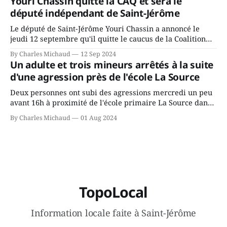
Youri Chassin quitte la CAQ et sera le
ans? Joindrait-il un autre parti, par exemple les
député indépendant de Saint-Jérôme
conservateurs d’Éric Duhaime? Que lui
Le député de Saint-Jérôme Youri Chassin a annoncé le
jeudi 12 septembre qu'il quitte le caucus de la Coalition
Avenir Québec de François Legault parce qu'il est déçu du
By Charles Michaud
12 Sep 2024
gouvernement de la CAQ, surtout de son incapacité, qu'il
Un adulte et trois mineurs arrêtés à la suite
juge chronique, à offrir des
d'une agression près de l'école La Source
Deux personnes ont subi des agressions mercredi un peu
avant 16h à proximité de l'école primaire La Source dans
le secteur Bellefeuille de Saint-Jérôme. L'une de deux
By Charles Michaud
01 Aug 2024
victimes aurait été écrasée sous un véhicule et aspergée
de poivre de cayenne alors que la seconde, non
TopoLocal
Information locale faite à Saint-Jérôme