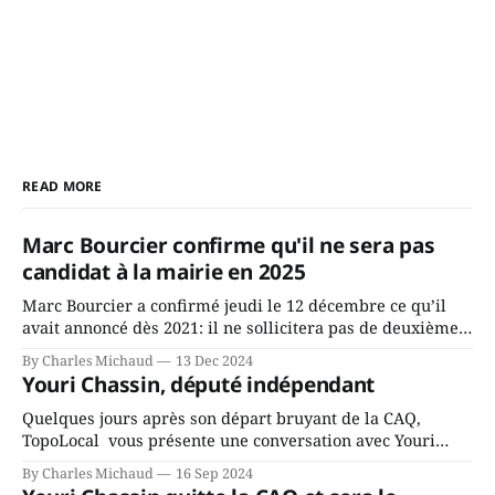
READ MORE
Marc Bourcier confirme qu'il ne sera pas
candidat à la mairie en 2025
Marc Bourcier a confirmé jeudi le 12 décembre ce qu’il
avait annoncé dès 2021: il ne sollicitera pas de deuxième
mandat à titre de maire de Saint-Jérôme. Bourcier en a
By Charles Michaud
13 Dec 2024
fait l’annonce en s’adressant aux employés de la ville,
Youri Chassin, député indépendant
rassemblés en soirée pour leur traditionnel souper
Quelques jours après son départ bruyant de la CAQ,
TopoLocal vous présente une conversation avec Youri
Chassin. Nous avons causé de sa décision. Y songeait-il
By Charles Michaud
16 Sep 2024
depuis longtemps? Sera-t-il candidat indépendant dans 2