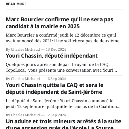
READ MORE
Marc Bourcier confirme qu'il ne sera pas
candidat à la mairie en 2025
Marc Bourcier a confirmé jeudi le 12 décembre ce qu’il
avait annoncé dès 2021: il ne sollicitera pas de deuxième
mandat à titre de maire de Saint-Jérôme. Bourcier en a
By Charles Michaud
13 Dec 2024
fait l’annonce en s’adressant aux employés de la ville,
Youri Chassin, député indépendant
rassemblés en soirée pour leur traditionnel souper
Quelques jours après son départ bruyant de la CAQ,
TopoLocal vous présente une conversation avec Youri
Chassin. Nous avons causé de sa décision. Y songeait-il
By Charles Michaud
16 Sep 2024
depuis longtemps? Sera-t-il candidat indépendant dans 2
Youri Chassin quitte la CAQ et sera le
ans? Joindrait-il un autre parti, par exemple les
député indépendant de Saint-Jérôme
conservateurs d’Éric Duhaime? Que lui
Le député de Saint-Jérôme Youri Chassin a annoncé le
jeudi 12 septembre qu'il quitte le caucus de la Coalition
Avenir Québec de François Legault parce qu'il est déçu du
By Charles Michaud
12 Sep 2024
gouvernement de la CAQ, surtout de son incapacité, qu'il
Un adulte et trois mineurs arrêtés à la suite
juge chronique, à offrir des
d'une agression près de l'école La Source