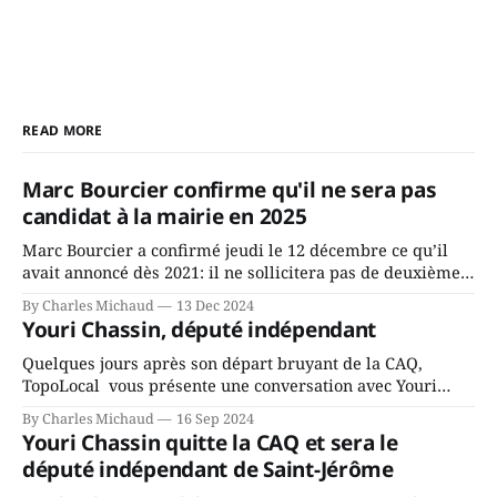
READ MORE
Marc Bourcier confirme qu'il ne sera pas
candidat à la mairie en 2025
Marc Bourcier a confirmé jeudi le 12 décembre ce qu’il
avait annoncé dès 2021: il ne sollicitera pas de deuxième
mandat à titre de maire de Saint-Jérôme. Bourcier en a
By Charles Michaud
13 Dec 2024
fait l’annonce en s’adressant aux employés de la ville,
Youri Chassin, député indépendant
rassemblés en soirée pour leur traditionnel souper
Quelques jours après son départ bruyant de la CAQ,
TopoLocal vous présente une conversation avec Youri
Chassin. Nous avons causé de sa décision. Y songeait-il
By Charles Michaud
16 Sep 2024
depuis longtemps? Sera-t-il candidat indépendant dans 2
Youri Chassin quitte la CAQ et sera le
ans? Joindrait-il un autre parti, par exemple les
député indépendant de Saint-Jérôme
conservateurs d’Éric Duhaime? Que lui