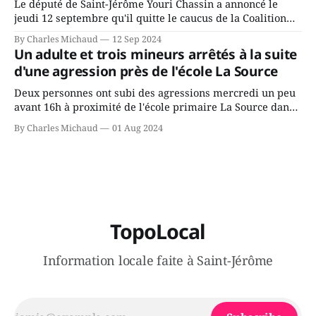
Le député de Saint-Jérôme Youri Chassin a annoncé le
jeudi 12 septembre qu'il quitte le caucus de la Coalition
Avenir Québec de François Legault parce qu'il est déçu du
By Charles Michaud
12 Sep 2024
gouvernement de la CAQ, surtout de son incapacité, qu'il
Un adulte et trois mineurs arrêtés à la suite
juge chronique, à offrir des
d'une agression près de l'école La Source
Deux personnes ont subi des agressions mercredi un peu
avant 16h à proximité de l'école primaire La Source dans
le secteur Bellefeuille de Saint-Jérôme. L'une de deux
By Charles Michaud
01 Aug 2024
victimes aurait été écrasée sous un véhicule et aspergée
de poivre de cayenne alors que la seconde, non
TopoLocal
Information locale faite à Saint-Jérôme