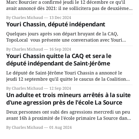
Marc Bourcier a confirmé jeudi le 12 décembre ce qu’il
avait annoncé dès 2021: il ne sollicitera pas de deuxième
mandat à titre de maire de Saint-Jérôme. Bourcier en a
By Charles Michaud
13 Dec 2024
fait l’annonce en s’adressant aux employés de la ville,
Youri Chassin, député indépendant
rassemblés en soirée pour leur traditionnel souper
Quelques jours après son départ bruyant de la CAQ,
TopoLocal vous présente une conversation avec Youri
Chassin. Nous avons causé de sa décision. Y songeait-il
By Charles Michaud
16 Sep 2024
depuis longtemps? Sera-t-il candidat indépendant dans 2
Youri Chassin quitte la CAQ et sera le
ans? Joindrait-il un autre parti, par exemple les
député indépendant de Saint-Jérôme
conservateurs d’Éric Duhaime? Que lui
Le député de Saint-Jérôme Youri Chassin a annoncé le
jeudi 12 septembre qu'il quitte le caucus de la Coalition
Avenir Québec de François Legault parce qu'il est déçu du
By Charles Michaud
12 Sep 2024
gouvernement de la CAQ, surtout de son incapacité, qu'il
Un adulte et trois mineurs arrêtés à la suite
juge chronique, à offrir des
d'une agression près de l'école La Source
Deux personnes ont subi des agressions mercredi un peu
avant 16h à proximité de l'école primaire La Source dans
le secteur Bellefeuille de Saint-Jérôme. L'une de deux
By Charles Michaud
01 Aug 2024
victimes aurait été écrasée sous un véhicule et aspergée
de poivre de cayenne alors que la seconde, non