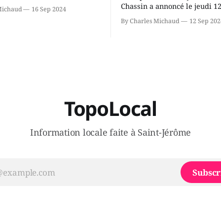
ne conversation avec Youri
Chassin a annoncé le jeudi 1
Michaud
16 Sep 2024
ous avons causé de sa
septembre qu'il quitte le cau
By Charles Michaud
12 Sep 202
 songeait-il depuis
Coalition Avenir Québec de F
 Sera-t-il candidat
Legault parce qu'il est déçu 
t dans 2 ans? Joindrait-il un
gouvernement de la CAQ, sur
i, par exemple les
son incapacité, qu'il juge chr
urs d’Éric Duhaime? Que lui
offrir des
TopoLocal
Information locale faite à Saint-Jérôme
Subscr