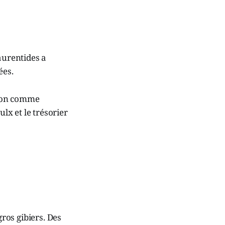
aurentides a
ées.
sson comme
lx et le trésorier
ros gibiers. Des