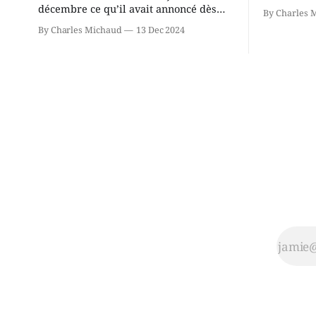
présente u
décembre ce qu’il avait annoncé dès
By Charles 
Chassin. N
2021: il ne sollicitera pas de deuxième
By Charles Michaud
13 Dec 2024
décision. Y
mandat à titre de maire de Saint-
longtemps?
Jérôme. Bourcier en a fait l’annonce en
indépendan
s’adressant aux employés de la ville,
autre part
rassemblés en soirée pour leur
conservate
traditionnel souper