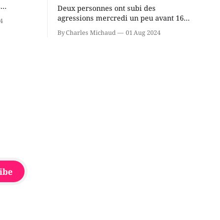
2
Deux personnes ont subi des
cus de la
agressions mercredi un peu avant 16h
4
rançois
à proximité de l'école primaire La
By Charles Michaud
01 Aug 2024
du
Source dans le secteur Bellefeuille de
tout de
Saint-Jérôme. L'une de deux victimes
onique, à
aurait été écrasée sous un véhicule et
aspergée de poivre de cayenne alors
que la seconde, non
ibe