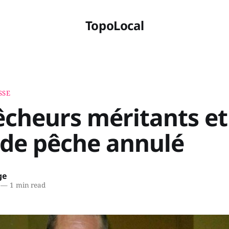
TopoLocal
SSE
êcheurs méritants et
 de pêche annulé
ge
—
1 min read