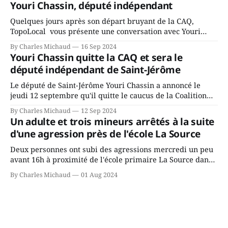
Youri Chassin, député indépendant
rassemblés en soirée pour leur traditionnel souper
Quelques jours après son départ bruyant de la CAQ,
TopoLocal vous présente une conversation avec Youri
Chassin. Nous avons causé de sa décision. Y songeait-il
By Charles Michaud
16 Sep 2024
depuis longtemps? Sera-t-il candidat indépendant dans 2
Youri Chassin quitte la CAQ et sera le
ans? Joindrait-il un autre parti, par exemple les
député indépendant de Saint-Jérôme
conservateurs d’Éric Duhaime? Que lui
Le député de Saint-Jérôme Youri Chassin a annoncé le
jeudi 12 septembre qu'il quitte le caucus de la Coalition
Avenir Québec de François Legault parce qu'il est déçu du
By Charles Michaud
12 Sep 2024
gouvernement de la CAQ, surtout de son incapacité, qu'il
Un adulte et trois mineurs arrêtés à la suite
juge chronique, à offrir des
d'une agression près de l'école La Source
Deux personnes ont subi des agressions mercredi un peu
avant 16h à proximité de l'école primaire La Source dans
le secteur Bellefeuille de Saint-Jérôme. L'une de deux
By Charles Michaud
01 Aug 2024
victimes aurait été écrasée sous un véhicule et aspergée
de poivre de cayenne alors que la seconde, non