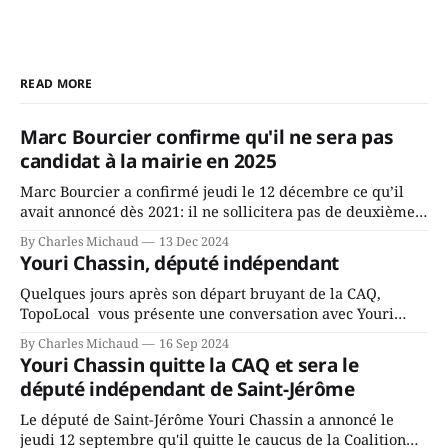
READ MORE
Marc Bourcier confirme qu'il ne sera pas
candidat à la mairie en 2025
Marc Bourcier a confirmé jeudi le 12 décembre ce qu’il
avait annoncé dès 2021: il ne sollicitera pas de deuxième
mandat à titre de maire de Saint-Jérôme. Bourcier en a
By Charles Michaud
13 Dec 2024
fait l’annonce en s’adressant aux employés de la ville,
Youri Chassin, député indépendant
rassemblés en soirée pour leur traditionnel souper
Quelques jours après son départ bruyant de la CAQ,
TopoLocal vous présente une conversation avec Youri
Chassin. Nous avons causé de sa décision. Y songeait-il
By Charles Michaud
16 Sep 2024
depuis longtemps? Sera-t-il candidat indépendant dans 2
Youri Chassin quitte la CAQ et sera le
ans? Joindrait-il un autre parti, par exemple les
député indépendant de Saint-Jérôme
conservateurs d’Éric Duhaime? Que lui
Le député de Saint-Jérôme Youri Chassin a annoncé le
jeudi 12 septembre qu'il quitte le caucus de la Coalition