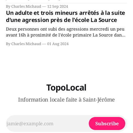
Avenir Québec de François Legault parce qu'il est déçu du
By Charles Michaud
12 Sep 2024
gouvernement de la CAQ, surtout de son incapacité, qu'il
Un adulte et trois mineurs arrêtés à la suite
juge chronique, à offrir des
d'une agression près de l'école La Source
Deux personnes ont subi des agressions mercredi un peu
avant 16h à proximité de l'école primaire La Source dans
le secteur Bellefeuille de Saint-Jérôme. L'une de deux
By Charles Michaud
01 Aug 2024
victimes aurait été écrasée sous un véhicule et aspergée
de poivre de cayenne alors que la seconde, non
TopoLocal
Information locale faite à Saint-Jérôme
Subscribe