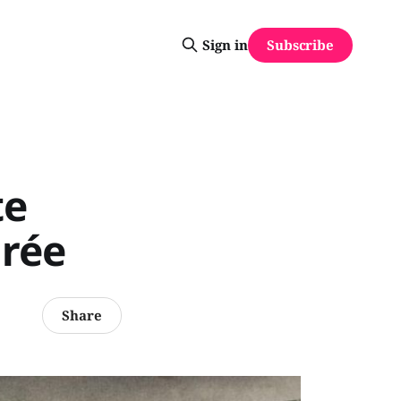
Subscribe
Sign in
te
grée
Share