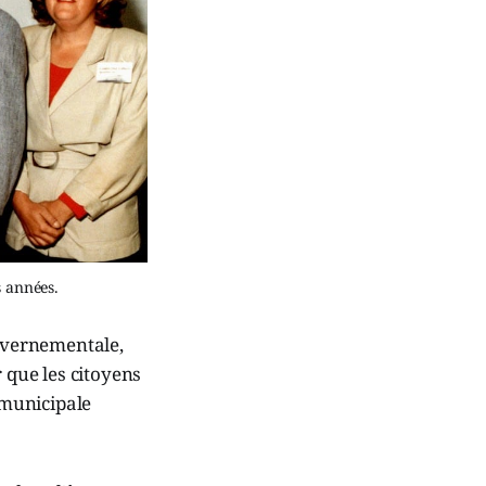
s années.
ouvernementale,
 que les citoyens
 municipale