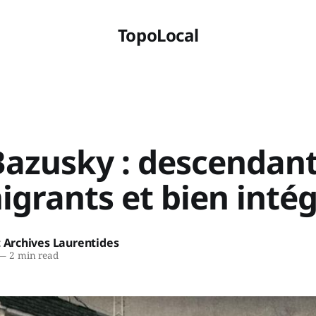
TopoLocal
Bazusky : descendan
grants et bien inté
t Archives Laurentides
—
2 min read