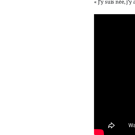
« J’y suis née, j’