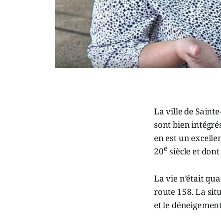
La ville de Saint
sont bien intégré
en est un excelle
e
20
siècle et dont
La vie n’était qu
route 158. La sit
et le déneigemen