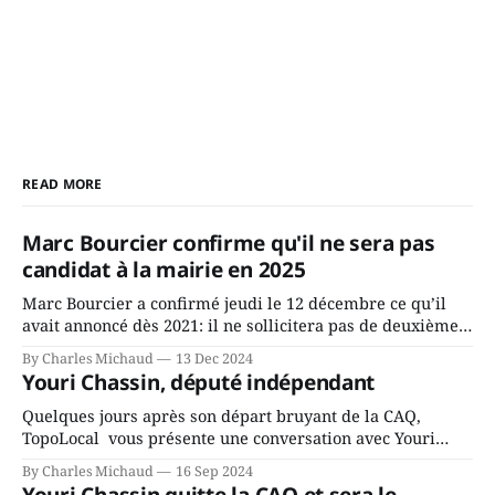
READ MORE
Marc Bourcier confirme qu'il ne sera pas
candidat à la mairie en 2025
Marc Bourcier a confirmé jeudi le 12 décembre ce qu’il
avait annoncé dès 2021: il ne sollicitera pas de deuxième
mandat à titre de maire de Saint-Jérôme. Bourcier en a
By Charles Michaud
13 Dec 2024
fait l’annonce en s’adressant aux employés de la ville,
Youri Chassin, député indépendant
rassemblés en soirée pour leur traditionnel souper
Quelques jours après son départ bruyant de la CAQ,
TopoLocal vous présente une conversation avec Youri
Chassin. Nous avons causé de sa décision. Y songeait-il
By Charles Michaud
16 Sep 2024
depuis longtemps? Sera-t-il candidat indépendant dans 2