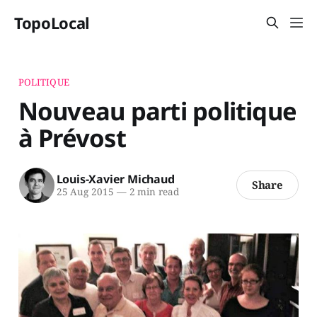
TopoLocal
POLITIQUE
Nouveau parti politique
à Prévost
Louis-Xavier Michaud
Share
25 Aug 2015
—
2 min read