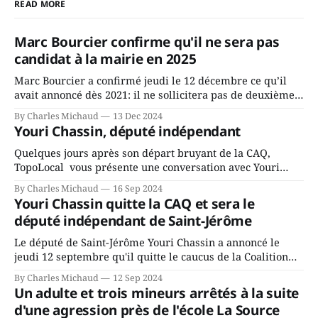
READ MORE
Marc Bourcier confirme qu'il ne sera pas
candidat à la mairie en 2025
Marc Bourcier a confirmé jeudi le 12 décembre ce qu’il
avait annoncé dès 2021: il ne sollicitera pas de deuxième
mandat à titre de maire de Saint-Jérôme. Bourcier en a
By Charles Michaud
13 Dec 2024
fait l’annonce en s’adressant aux employés de la ville,
Youri Chassin, député indépendant
rassemblés en soirée pour leur traditionnel souper
Quelques jours après son départ bruyant de la CAQ,
TopoLocal vous présente une conversation avec Youri
Chassin. Nous avons causé de sa décision. Y songeait-il
By Charles Michaud
16 Sep 2024
depuis longtemps? Sera-t-il candidat indépendant dans 2
Youri Chassin quitte la CAQ et sera le
ans? Joindrait-il un autre parti, par exemple les
député indépendant de Saint-Jérôme
conservateurs d’Éric Duhaime? Que lui
Le député de Saint-Jérôme Youri Chassin a annoncé le
jeudi 12 septembre qu'il quitte le caucus de la Coalition
Avenir Québec de François Legault parce qu'il est déçu du
By Charles Michaud
12 Sep 2024
gouvernement de la CAQ, surtout de son incapacité, qu'il
Un adulte et trois mineurs arrêtés à la suite
juge chronique, à offrir des
d'une agression près de l'école La Source