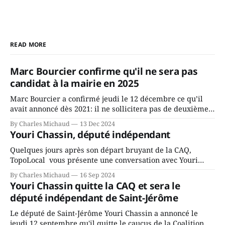
READ MORE
Marc Bourcier confirme qu'il ne sera pas
candidat à la mairie en 2025
Marc Bourcier a confirmé jeudi le 12 décembre ce qu’il
avait annoncé dès 2021: il ne sollicitera pas de deuxième
mandat à titre de maire de Saint-Jérôme. Bourcier en a
By Charles Michaud
13 Dec 2024
fait l’annonce en s’adressant aux employés de la ville,
Youri Chassin, député indépendant
rassemblés en soirée pour leur traditionnel souper
Quelques jours après son départ bruyant de la CAQ,
TopoLocal vous présente une conversation avec Youri
Chassin. Nous avons causé de sa décision. Y songeait-il
By Charles Michaud
16 Sep 2024
depuis longtemps? Sera-t-il candidat indépendant dans 2
Youri Chassin quitte la CAQ et sera le
ans? Joindrait-il un autre parti, par exemple les
député indépendant de Saint-Jérôme
conservateurs d’Éric Duhaime? Que lui
Le député de Saint-Jérôme Youri Chassin a annoncé le
jeudi 12 septembre qu'il quitte le caucus de la Coalition