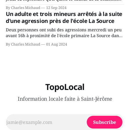
Avenir Québec de François Legault parce qu'il est déçu du
By Charles Michaud
12 Sep 2024
gouvernement de la CAQ, surtout de son incapacité, qu'il
Un adulte et trois mineurs arrêtés à la suite
juge chronique, à offrir des
d'une agression près de l'école La Source
Deux personnes ont subi des agressions mercredi un peu
avant 16h à proximité de l'école primaire La Source dans
le secteur Bellefeuille de Saint-Jérôme. L'une de deux
By Charles Michaud
01 Aug 2024
victimes aurait été écrasée sous un véhicule et aspergée
de poivre de cayenne alors que la seconde, non
TopoLocal
Information locale faite à Saint-Jérôme
Subscribe