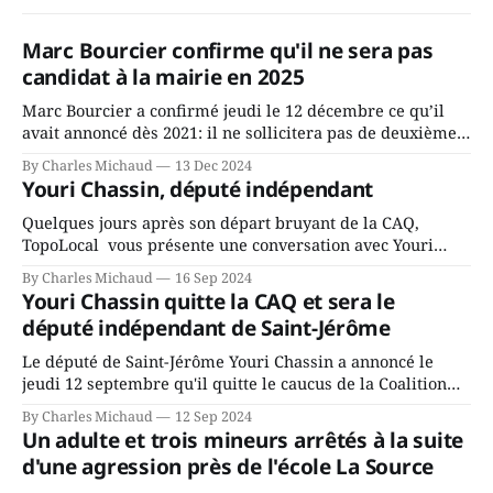
Marc Bourcier confirme qu'il ne sera pas
candidat à la mairie en 2025
Marc Bourcier a confirmé jeudi le 12 décembre ce qu’il
avait annoncé dès 2021: il ne sollicitera pas de deuxième
mandat à titre de maire de Saint-Jérôme. Bourcier en a
By Charles Michaud
13 Dec 2024
fait l’annonce en s’adressant aux employés de la ville,
Youri Chassin, député indépendant
rassemblés en soirée pour leur traditionnel souper
Quelques jours après son départ bruyant de la CAQ,
TopoLocal vous présente une conversation avec Youri
Chassin. Nous avons causé de sa décision. Y songeait-il
By Charles Michaud
16 Sep 2024
depuis longtemps? Sera-t-il candidat indépendant dans 2
Youri Chassin quitte la CAQ et sera le
ans? Joindrait-il un autre parti, par exemple les
député indépendant de Saint-Jérôme
conservateurs d’Éric Duhaime? Que lui
Le député de Saint-Jérôme Youri Chassin a annoncé le
jeudi 12 septembre qu'il quitte le caucus de la Coalition
Avenir Québec de François Legault parce qu'il est déçu du
By Charles Michaud
12 Sep 2024
gouvernement de la CAQ, surtout de son incapacité, qu'il
Un adulte et trois mineurs arrêtés à la suite
juge chronique, à offrir des
d'une agression près de l'école La Source