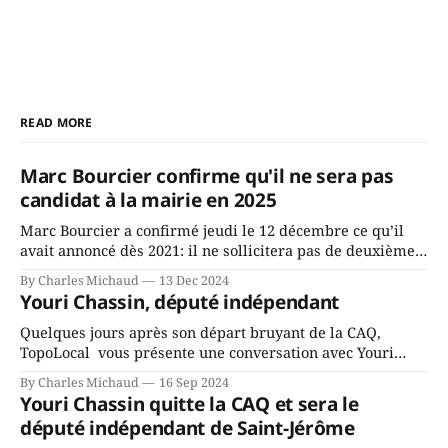
READ MORE
Marc Bourcier confirme qu'il ne sera pas
candidat à la mairie en 2025
Marc Bourcier a confirmé jeudi le 12 décembre ce qu’il
avait annoncé dès 2021: il ne sollicitera pas de deuxième
mandat à titre de maire de Saint-Jérôme. Bourcier en a
By Charles Michaud
13 Dec 2024
fait l’annonce en s’adressant aux employés de la ville,
Youri Chassin, député indépendant
rassemblés en soirée pour leur traditionnel souper
Quelques jours après son départ bruyant de la CAQ,
TopoLocal vous présente une conversation avec Youri
Chassin. Nous avons causé de sa décision. Y songeait-il
By Charles Michaud
16 Sep 2024
depuis longtemps? Sera-t-il candidat indépendant dans 2
Youri Chassin quitte la CAQ et sera le
ans? Joindrait-il un autre parti, par exemple les
député indépendant de Saint-Jérôme
conservateurs d’Éric Duhaime? Que lui