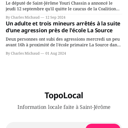
Le député de Saint-Jérôme Youri Chassin a annoncé le
jeudi 12 septembre qu'il quitte le caucus de la Coalition
Avenir Québec de François Legault parce qu'il est déçu du
By Charles Michaud
12 Sep 2024
gouvernement de la CAQ, surtout de son incapacité, qu'il
Un adulte et trois mineurs arrêtés à la suite
juge chronique, à offrir des
d'une agression près de l'école La Source
Deux personnes ont subi des agressions mercredi un peu
avant 16h à proximité de l'école primaire La Source dans
le secteur Bellefeuille de Saint-Jérôme. L'une de deux
By Charles Michaud
01 Aug 2024
victimes aurait été écrasée sous un véhicule et aspergée
de poivre de cayenne alors que la seconde, non
TopoLocal
Information locale faite à Saint-Jérôme