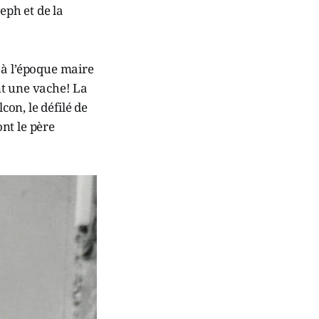
eph et de la
, à l’époque maire
nt une vache! La
con, le défilé de
nt le père