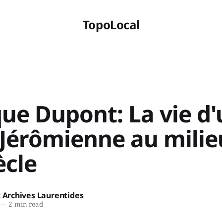
TopoLocal
ue Dupont: La vie d
 Jérômienne au milie
ècle
t Archives Laurentides
—
2 min read