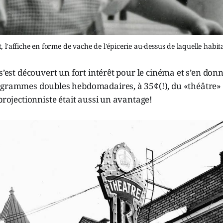
t, l'affiche en forme de vache de l'épicerie au-dessus de laquelle hab
s’est découvert un fort intérêt pour le cinéma et s’en donn
ogrammes doubles hebdomadaires, à 35¢(!), du «théâtre» R
 projectionniste était aussi un avantage!