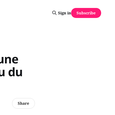
Subscribe
Sign in
'une
u du
Share