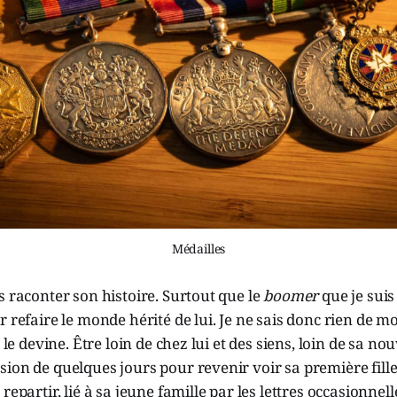
Médailles
s raconter son histoire. Surtout que le
boomer
que je suis
r refaire le monde hérité de lui. Je ne sais donc rien de m
e le devine. Être loin de chez lui et des siens, loin de sa no
sion de quelques jours pour revenir voir sa première fil
repartir, lié à sa jeune famille par les lettres occasionnell