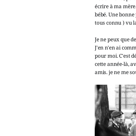
écrire à ma mère.
bébé. Une bonne p
tous connu ) vu la
Je ne peux que de
J'en n'en ai com
pour moi. C'est dé
cette année-là, a
amis. je ne me so