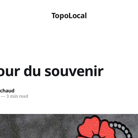
TopoLocal
our du souvenir
ichaud
—
3 min read