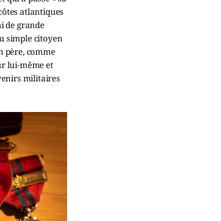
côtes atlantiques
ni de grande
du simple citoyen
mon père, comme
ur lui-même et
enirs militaires