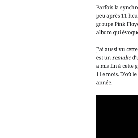
Parfois la synchr
peu après 11 heur
groupe Pink Floyd
album qui évoque
J'ai aussi vu cett
est un
remake
d'u
a mis fin à cette 
11e mois. D'où l
année.