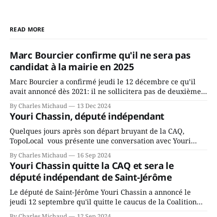
READ MORE
Marc Bourcier confirme qu'il ne sera pas
candidat à la mairie en 2025
Marc Bourcier a confirmé jeudi le 12 décembre ce qu’il
avait annoncé dès 2021: il ne sollicitera pas de deuxième
mandat à titre de maire de Saint-Jérôme. Bourcier en a
By Charles Michaud
13 Dec 2024
fait l’annonce en s’adressant aux employés de la ville,
Youri Chassin, député indépendant
rassemblés en soirée pour leur traditionnel souper
Quelques jours après son départ bruyant de la CAQ,
TopoLocal vous présente une conversation avec Youri
Chassin. Nous avons causé de sa décision. Y songeait-il
By Charles Michaud
16 Sep 2024
depuis longtemps? Sera-t-il candidat indépendant dans 2
Youri Chassin quitte la CAQ et sera le
ans? Joindrait-il un autre parti, par exemple les
député indépendant de Saint-Jérôme
conservateurs d’Éric Duhaime? Que lui
Le député de Saint-Jérôme Youri Chassin a annoncé le
jeudi 12 septembre qu'il quitte le caucus de la Coalition
Avenir Québec de François Legault parce qu'il est déçu du
By Charles Michaud
12 Sep 2024