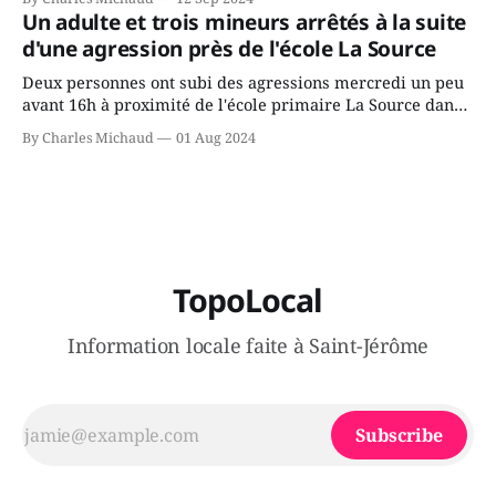
gouvernement de la CAQ, surtout de son incapacité, qu'il
Un adulte et trois mineurs arrêtés à la suite
juge chronique, à offrir des
d'une agression près de l'école La Source
Deux personnes ont subi des agressions mercredi un peu
avant 16h à proximité de l'école primaire La Source dans
le secteur Bellefeuille de Saint-Jérôme. L'une de deux
By Charles Michaud
01 Aug 2024
victimes aurait été écrasée sous un véhicule et aspergée
de poivre de cayenne alors que la seconde, non
TopoLocal
Information locale faite à Saint-Jérôme
Subscribe