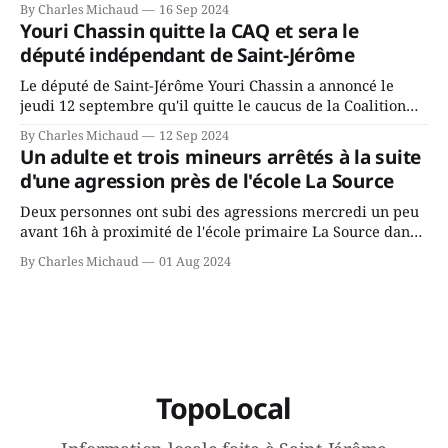
By Charles Michaud
16 Sep 2024
depuis longtemps? Sera-t-il candidat indépendant dans 2
Youri Chassin quitte la CAQ et sera le
ans? Joindrait-il un autre parti, par exemple les
député indépendant de Saint-Jérôme
conservateurs d’Éric Duhaime? Que lui
Le député de Saint-Jérôme Youri Chassin a annoncé le
jeudi 12 septembre qu'il quitte le caucus de la Coalition
Avenir Québec de François Legault parce qu'il est déçu du
By Charles Michaud
12 Sep 2024
gouvernement de la CAQ, surtout de son incapacité, qu'il
Un adulte et trois mineurs arrêtés à la suite
juge chronique, à offrir des
d'une agression près de l'école La Source
Deux personnes ont subi des agressions mercredi un peu
avant 16h à proximité de l'école primaire La Source dans
le secteur Bellefeuille de Saint-Jérôme. L'une de deux
By Charles Michaud
01 Aug 2024
victimes aurait été écrasée sous un véhicule et aspergée
de poivre de cayenne alors que la seconde, non
TopoLocal