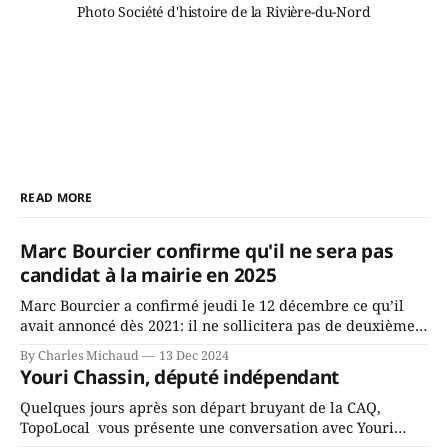
Photo Société d'histoire de la Rivière-du-Nord
READ MORE
Marc Bourcier confirme qu'il ne sera pas
candidat à la mairie en 2025
Marc Bourcier a confirmé jeudi le 12 décembre ce qu’il
avait annoncé dès 2021: il ne sollicitera pas de deuxième
mandat à titre de maire de Saint-Jérôme. Bourcier en a
By Charles Michaud
13 Dec 2024
fait l’annonce en s’adressant aux employés de la ville,
Youri Chassin, député indépendant
rassemblés en soirée pour leur traditionnel souper
Quelques jours après son départ bruyant de la CAQ,
TopoLocal vous présente une conversation avec Youri
Chassin. Nous avons causé de sa décision. Y songeait-il