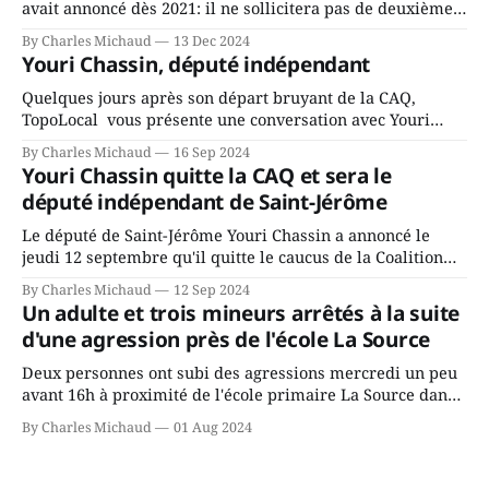
avait annoncé dès 2021: il ne sollicitera pas de deuxième
mandat à titre de maire de Saint-Jérôme. Bourcier en a
By Charles Michaud
13 Dec 2024
fait l’annonce en s’adressant aux employés de la ville,
Youri Chassin, député indépendant
rassemblés en soirée pour leur traditionnel souper
Quelques jours après son départ bruyant de la CAQ,
TopoLocal vous présente une conversation avec Youri
Chassin. Nous avons causé de sa décision. Y songeait-il
By Charles Michaud
16 Sep 2024
depuis longtemps? Sera-t-il candidat indépendant dans 2
Youri Chassin quitte la CAQ et sera le
ans? Joindrait-il un autre parti, par exemple les
député indépendant de Saint-Jérôme
conservateurs d’Éric Duhaime? Que lui
Le député de Saint-Jérôme Youri Chassin a annoncé le
jeudi 12 septembre qu'il quitte le caucus de la Coalition
Avenir Québec de François Legault parce qu'il est déçu du
By Charles Michaud
12 Sep 2024
gouvernement de la CAQ, surtout de son incapacité, qu'il
Un adulte et trois mineurs arrêtés à la suite
juge chronique, à offrir des
d'une agression près de l'école La Source
Deux personnes ont subi des agressions mercredi un peu
avant 16h à proximité de l'école primaire La Source dans
le secteur Bellefeuille de Saint-Jérôme. L'une de deux
By Charles Michaud
01 Aug 2024
victimes aurait été écrasée sous un véhicule et aspergée
de poivre de cayenne alors que la seconde, non