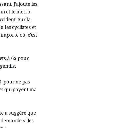
sant. J’ajoute les
ain et le métro
cident. Sur la
a les cyclistes et
’importe où, c’est
lets à 6$ pour
gentils.
, pour ne pas
 et qui payent ma
te a suggéré que
e demande si les