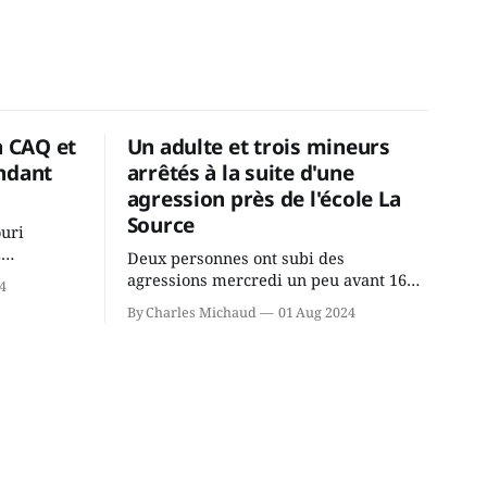
a CAQ et
Un adulte et trois mineurs
ndant
arrêtés à la suite d'une
agression près de l'école La
Source
ouri
2
Deux personnes ont subi des
cus de la
agressions mercredi un peu avant 16h
4
rançois
à proximité de l'école primaire La
By Charles Michaud
01 Aug 2024
du
Source dans le secteur Bellefeuille de
tout de
Saint-Jérôme. L'une de deux victimes
onique, à
aurait été écrasée sous un véhicule et
aspergée de poivre de cayenne alors
que la seconde, non