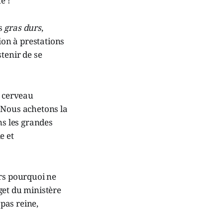
e !
es
gras durs
,
on à prestations
tenir de se
e cerveau
i. Nous achetons la
ns les grandes
e et
ors pourquoi ne
get du ministère
 pas reine,