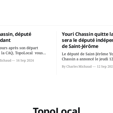
hassin, député
Youri Chassin quitte l
dant
sera le député indépe
de Saint-Jérôme
ours après son départ
 la CAQ, TopoLocal vous
Le député de Saint-Jérôme Y
ne conversation avec Youri
Chassin a annoncé le jeudi 1
Michaud
16 Sep 2024
ous avons causé de sa
septembre qu'il quitte le cau
By Charles Michaud
12 Sep 202
 songeait-il depuis
Coalition Avenir Québec de F
 Sera-t-il candidat
Legault parce qu'il est déçu 
t dans 2 ans? Joindrait-il un
gouvernement de la CAQ, sur
i, par exemple les
son incapacité, qu'il juge chr
urs d’Éric Duhaime? Que lui
offrir des
TopoLocal