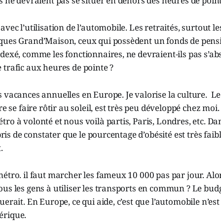
s ne devraient pas se situer en dehors des heures de point
vec l’utilisation de l’automobile. Les retraités, surtout l
ques Grand’Maison, ceux qui possèdent un fonds de pensi
dexé, comme les fonctionnaires, ne devraient-ils pas s’abs
trafic aux heures de pointe ?
 vacances annuelles en Europe. Je valorise la culture. L
re se faire rôtir au soleil, est très peu développé chez mo
ro à volonté et nous voilà partis, Paris, Londres, etc. Da
rpris de constater que le pourcentage d’obésité est très faibl
.
étro. il faut marcher les fameux 10 000 pas par jour. Al
us les gens à utiliser les transports en commun ? Le bud
erait. En Europe, ce qui aide, c’est que l’automobile n’est
érique.