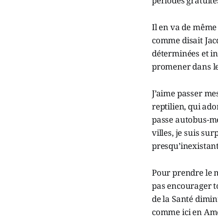
périodes gratuite
Il en va de même a
comme disait Jac
déterminées et in
promener dans le 
J’aime passer mes
reptilien, qui ado
passe autobus-mét
villes, je suis su
presqu’inexistant
Pour prendre le m
pas encourager to
de la Santé diminu
comme ici en Am