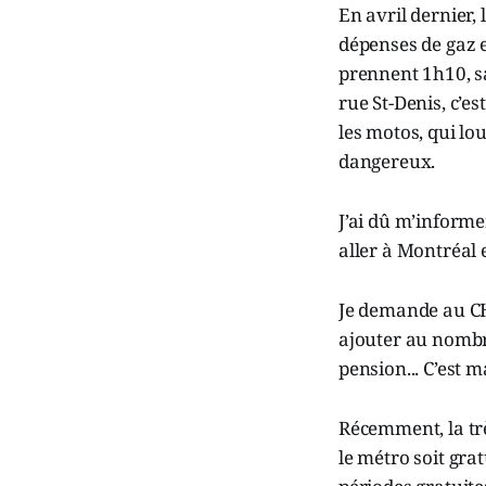
En avril dernier,
dépenses de gaz et
prennent 1h10, sa
rue St-Denis, c’es
les motos, qui lo
dangereux.
J’ai dû m’informer
aller à Montréal 
Je demande au C
ajouter au nombr
pension... C’est m
Récemment, la tr
le métro soit grat