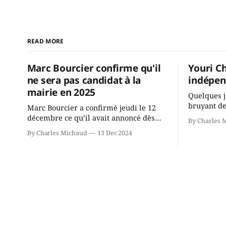
READ MORE
Marc Bourcier confirme qu'il
Youri C
ne sera pas candidat à la
indépen
mairie en 2025
Quelques j
bruyant de
Marc Bourcier a confirmé jeudi le 12
présente u
décembre ce qu’il avait annoncé dès
By Charles 
Chassin. N
2021: il ne sollicitera pas de deuxième
By Charles Michaud
13 Dec 2024
décision. Y
mandat à titre de maire de Saint-
longtemps?
Jérôme. Bourcier en a fait l’annonce en
indépendan
s’adressant aux employés de la ville,
autre part
rassemblés en soirée pour leur
conservate
traditionnel souper