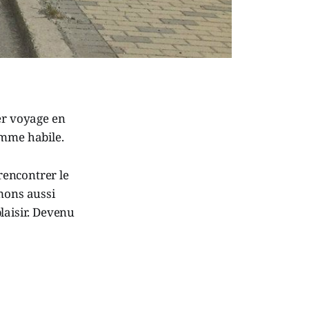
er voyage en
omme habile.
 rencontrer le
imons aussi
plaisir. Devenu