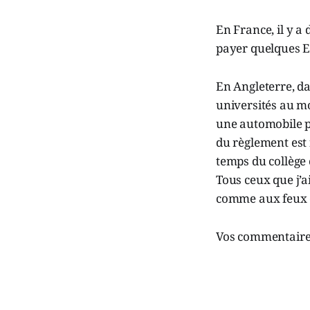
En France, il y a
payer quelques Eu
En Angleterre, da
universités au mo
une automobile po
du règlement est 
temps du collège c
Tous ceux que j’ai
comme aux feux d
Vos commentaires