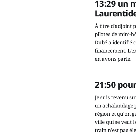
13:29 un m
Laurentid
À titre d'adjoint
pilotes de mini-h
Dubé a identifié 
financement. L'ex
en avons parlé.
21:50 pour
Je suis revenu su
un achalandage pr
région et qu'on g
ville qui se veut 
train n'est pas é