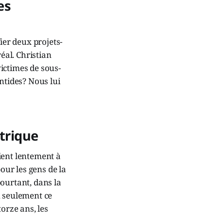
es
ier deux projets-
éal. Christian
ictimes de sous-
ntides? Nous lui
ctrique
ient lentement à
our les gens de la
ourtant, dans la
on seulement ce
orze ans, les