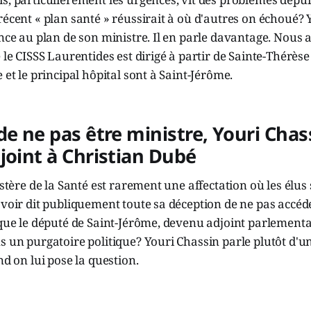
récent « plan santé » réussirait à où d'autres on échoué? 
ance au plan de son ministre. Il en parle davantage. Nous 
 le CISSS Laurentides est dirigé à partir de Sainte-Thérèse
 et le principal hôpital sont à Saint-Jérôme.
de ne pas être ministre, Youri Chas
joint à Christian Dubé
istère de la Santé est rarement une affectation où les élus 
avoir dit publiquement toute sa déception de ne pas accéd
 que le député de Saint-Jérôme, devenu adjoint parlementa
s un purgatoire politique? Youri Chassin parle plutôt d'
nd on lui pose la question.