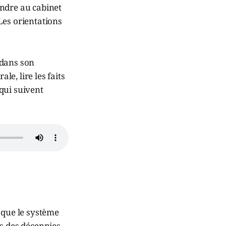
oindre au cabinet
Les orientations
 dans son
le, lire les faits
 qui suivent
 que le système
s des décennies.