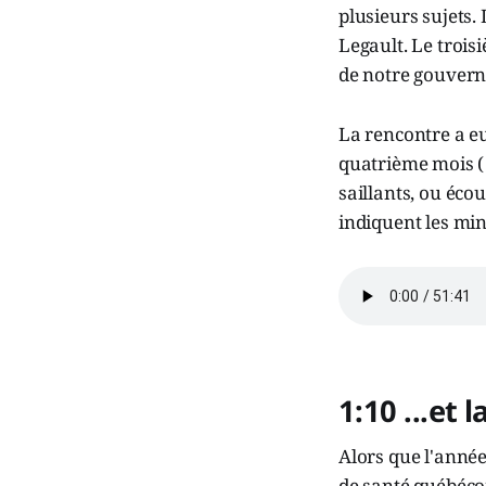
plusieurs sujets. 
Legault. Le trois
de notre gouverne
La rencontre a e
quatrième mois ( i
saillants, ou écou
indiquent les mi
1:10 ...et 
Alors que l'année
de santé québécoi