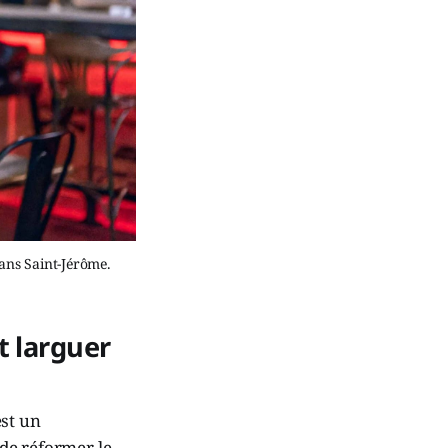
dans Saint-Jérôme.
t larguer
est un
de réformer le