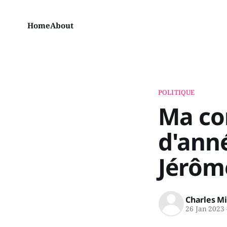
Home
About
POLITIQUE
Ma co
d'anné
Jérôm
Charles M
26 Jan 2023