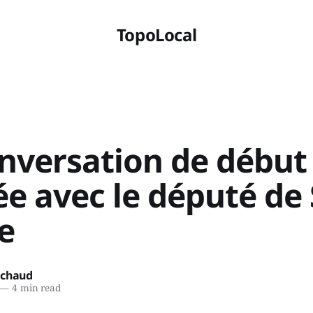
TopoLocal
nversation de début
e avec le député de 
e
ichaud
—
4 min read