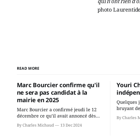
qui n'ont rien d'
photo Laurentide
READ MORE
Marc Bourcier confirme qu'il
Youri C
ne sera pas candidat à la
indépen
mairie en 2025
Quelques j
bruyant de
Marc Bourcier a confirmé jeudi le 12
présente u
décembre ce qu’il avait annoncé dès
By Charles 
Chassin. N
2021: il ne sollicitera pas de deuxième
By Charles Michaud
13 Dec 2024
décision. Y
mandat à titre de maire de Saint-
longtemps?
Jérôme. Bourcier en a fait l’annonce en
indépendan