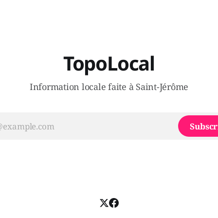
gouvernement de la CAQ, sur
i, par exemple les
son incapacité, qu'il juge chr
urs d’Éric Duhaime? Que lui
offrir des
TopoLocal
Information locale faite à Saint-Jérôme
Subscr