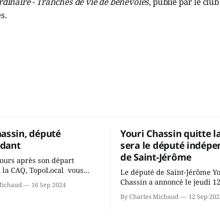
ordinaire - Tranches de vie de bénévoles,
publié par le clu
s.
hassin, député
Youri Chassin quitte l
dant
sera le député indépe
de Saint-Jérôme
ours après son départ
 la CAQ, TopoLocal vous
Le député de Saint-Jérôme Y
ne conversation avec Youri
Chassin a annoncé le jeudi 1
Michaud
16 Sep 2024
ous avons causé de sa
septembre qu'il quitte le cau
By Charles Michaud
12 Sep 202
 songeait-il depuis
Coalition Avenir Québec de F
 Sera-t-il candidat
Legault parce qu'il est déçu 
t dans 2 ans? Joindrait-il un