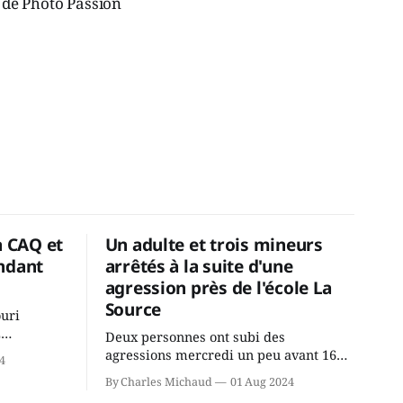
b de Photo Passion
a CAQ et
Un adulte et trois mineurs
ndant
arrêtés à la suite d'une
agression près de l'école La
Source
ouri
2
Deux personnes ont subi des
cus de la
agressions mercredi un peu avant 16h
4
rançois
à proximité de l'école primaire La
By Charles Michaud
01 Aug 2024
du
Source dans le secteur Bellefeuille de