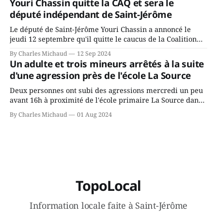
Youri Chassin quitte la CAQ et sera le
ans? Joindrait-il un autre parti, par exemple les
député indépendant de Saint-Jérôme
conservateurs d’Éric Duhaime? Que lui
Le député de Saint-Jérôme Youri Chassin a annoncé le
jeudi 12 septembre qu'il quitte le caucus de la Coalition
Avenir Québec de François Legault parce qu'il est déçu du
By Charles Michaud
12 Sep 2024
gouvernement de la CAQ, surtout de son incapacité, qu'il
Un adulte et trois mineurs arrêtés à la suite
juge chronique, à offrir des
d'une agression près de l'école La Source
Deux personnes ont subi des agressions mercredi un peu
avant 16h à proximité de l'école primaire La Source dans
le secteur Bellefeuille de Saint-Jérôme. L'une de deux
By Charles Michaud
01 Aug 2024
victimes aurait été écrasée sous un véhicule et aspergée
de poivre de cayenne alors que la seconde, non
TopoLocal
Information locale faite à Saint-Jérôme