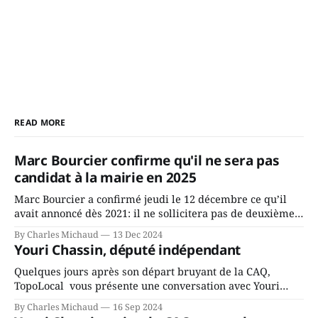
READ MORE
Marc Bourcier confirme qu'il ne sera pas
candidat à la mairie en 2025
Marc Bourcier a confirmé jeudi le 12 décembre ce qu’il
avait annoncé dès 2021: il ne sollicitera pas de deuxième
mandat à titre de maire de Saint-Jérôme. Bourcier en a
By Charles Michaud
13 Dec 2024
fait l’annonce en s’adressant aux employés de la ville,
Youri Chassin, député indépendant
rassemblés en soirée pour leur traditionnel souper
Quelques jours après son départ bruyant de la CAQ,
TopoLocal vous présente une conversation avec Youri
Chassin. Nous avons causé de sa décision. Y songeait-il
By Charles Michaud
16 Sep 2024
depuis longtemps? Sera-t-il candidat indépendant dans 2