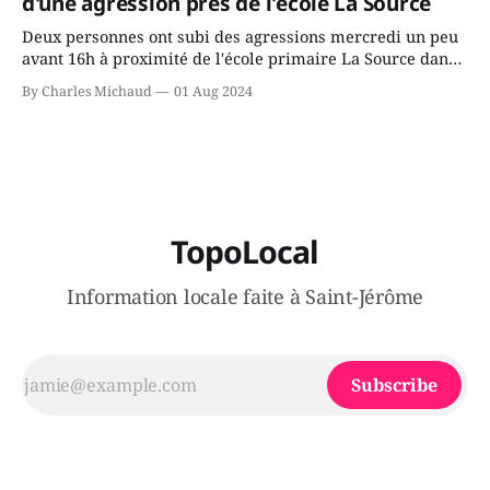
d'une agression près de l'école La Source
Deux personnes ont subi des agressions mercredi un peu
avant 16h à proximité de l'école primaire La Source dans
le secteur Bellefeuille de Saint-Jérôme. L'une de deux
By Charles Michaud
01 Aug 2024
victimes aurait été écrasée sous un véhicule et aspergée
de poivre de cayenne alors que la seconde, non
TopoLocal
Information locale faite à Saint-Jérôme
Subscribe