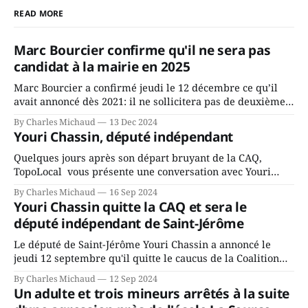
READ MORE
Marc Bourcier confirme qu'il ne sera pas
candidat à la mairie en 2025
Marc Bourcier a confirmé jeudi le 12 décembre ce qu’il
avait annoncé dès 2021: il ne sollicitera pas de deuxième
mandat à titre de maire de Saint-Jérôme. Bourcier en a
By Charles Michaud
13 Dec 2024
fait l’annonce en s’adressant aux employés de la ville,
Youri Chassin, député indépendant
rassemblés en soirée pour leur traditionnel souper
Quelques jours après son départ bruyant de la CAQ,
TopoLocal vous présente une conversation avec Youri
Chassin. Nous avons causé de sa décision. Y songeait-il
By Charles Michaud
16 Sep 2024
depuis longtemps? Sera-t-il candidat indépendant dans 2
Youri Chassin quitte la CAQ et sera le
ans? Joindrait-il un autre parti, par exemple les
député indépendant de Saint-Jérôme
conservateurs d’Éric Duhaime? Que lui
Le député de Saint-Jérôme Youri Chassin a annoncé le
jeudi 12 septembre qu'il quitte le caucus de la Coalition
Avenir Québec de François Legault parce qu'il est déçu du
By Charles Michaud
12 Sep 2024
gouvernement de la CAQ, surtout de son incapacité, qu'il
Un adulte et trois mineurs arrêtés à la suite
juge chronique, à offrir des