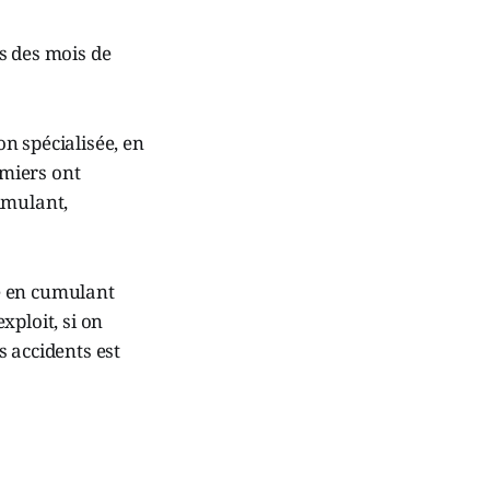
s des mois de
on spécialisée, en
rmiers ont
imulant,
é en cumulant
xploit, si on
 accidents est