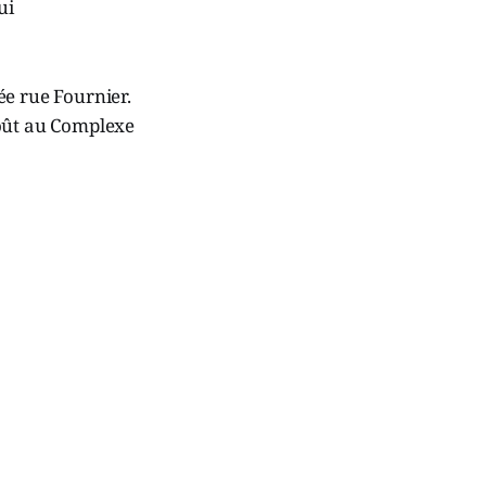
ui
rée rue Fournier.
 août au Complexe