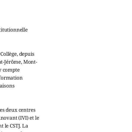
titutionnelle
 Collège, depuis
nt-Jérôme, Mont-
 y compte
 formation
maisons
les deux centres
novant (IVI) et le
 le CSTJ. La