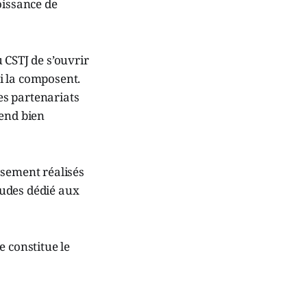
oissance de
 CSTJ de s’ouvrir
i la composent.
les partenariats
tend bien
ssement réalisés
tudes dédié aux
e constitue le