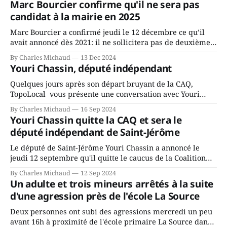
Marc Bourcier confirme qu'il ne sera pas
candidat à la mairie en 2025
Marc Bourcier a confirmé jeudi le 12 décembre ce qu’il
avait annoncé dès 2021: il ne sollicitera pas de deuxième
mandat à titre de maire de Saint-Jérôme. Bourcier en a
By Charles Michaud
13 Dec 2024
fait l’annonce en s’adressant aux employés de la ville,
Youri Chassin, député indépendant
rassemblés en soirée pour leur traditionnel souper
Quelques jours après son départ bruyant de la CAQ,
TopoLocal vous présente une conversation avec Youri
Chassin. Nous avons causé de sa décision. Y songeait-il
By Charles Michaud
16 Sep 2024
depuis longtemps? Sera-t-il candidat indépendant dans 2
Youri Chassin quitte la CAQ et sera le
ans? Joindrait-il un autre parti, par exemple les
député indépendant de Saint-Jérôme
conservateurs d’Éric Duhaime? Que lui
Le député de Saint-Jérôme Youri Chassin a annoncé le
jeudi 12 septembre qu'il quitte le caucus de la Coalition
Avenir Québec de François Legault parce qu'il est déçu du
By Charles Michaud
12 Sep 2024
gouvernement de la CAQ, surtout de son incapacité, qu'il
Un adulte et trois mineurs arrêtés à la suite
juge chronique, à offrir des
d'une agression près de l'école La Source
Deux personnes ont subi des agressions mercredi un peu
avant 16h à proximité de l'école primaire La Source dans