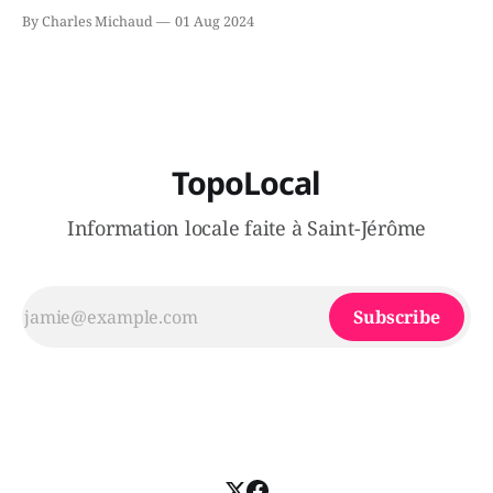
le secteur Bellefeuille de Saint-Jérôme. L'une de deux
By Charles Michaud
01 Aug 2024
victimes aurait été écrasée sous un véhicule et aspergée
de poivre de cayenne alors que la seconde, non
TopoLocal
Information locale faite à Saint-Jérôme
Subscribe