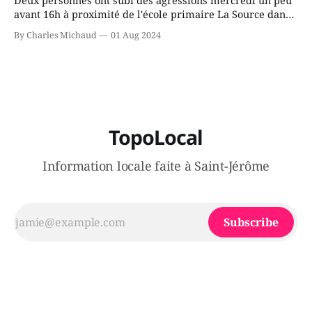
Deux personnes ont subi des agressions mercredi un peu
avant 16h à proximité de l'école primaire La Source dans
le secteur Bellefeuille de Saint-Jérôme. L'une de deux
By Charles Michaud
01 Aug 2024
victimes aurait été écrasée sous un véhicule et aspergée
de poivre de cayenne alors que la seconde, non
TopoLocal
Information locale faite à Saint-Jérôme
Subscribe