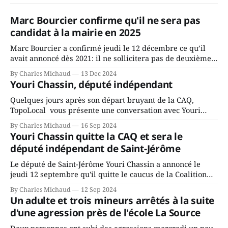
Marc Bourcier confirme qu'il ne sera pas
candidat à la mairie en 2025
Marc Bourcier a confirmé jeudi le 12 décembre ce qu’il
avait annoncé dès 2021: il ne sollicitera pas de deuxième
mandat à titre de maire de Saint-Jérôme. Bourcier en a
By Charles Michaud
13 Dec 2024
fait l’annonce en s’adressant aux employés de la ville,
Youri Chassin, député indépendant
rassemblés en soirée pour leur traditionnel souper
Quelques jours après son départ bruyant de la CAQ,
TopoLocal vous présente une conversation avec Youri
Chassin. Nous avons causé de sa décision. Y songeait-il
By Charles Michaud
16 Sep 2024
depuis longtemps? Sera-t-il candidat indépendant dans 2
Youri Chassin quitte la CAQ et sera le
ans? Joindrait-il un autre parti, par exemple les
député indépendant de Saint-Jérôme
conservateurs d’Éric Duhaime? Que lui
Le député de Saint-Jérôme Youri Chassin a annoncé le
jeudi 12 septembre qu'il quitte le caucus de la Coalition
Avenir Québec de François Legault parce qu'il est déçu du
By Charles Michaud
12 Sep 2024
gouvernement de la CAQ, surtout de son incapacité, qu'il
Un adulte et trois mineurs arrêtés à la suite
juge chronique, à offrir des
d'une agression près de l'école La Source