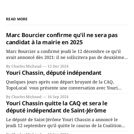
READ MORE
Marc Bourcier confirme qu'il ne sera pas
candidat à la mairie en 2025
Marc Bourcier a confirmé jeudi le 12 décembre ce qu’il
avait annoncé dès 2021: il ne sollicitera pas de deuxième
mandat à titre de maire de Saint-Jérôme. Bourcier en a
By Charles Michaud
13 Dec 2024
fait l’annonce en s’adressant aux employés de la ville,
Youri Chassin, député indépendant
rassemblés en soirée pour leur traditionnel souper
Quelques jours après son départ bruyant de la CAQ,
TopoLocal vous présente une conversation avec Youri
Chassin. Nous avons causé de sa décision. Y songeait-il
By Charles Michaud
16 Sep 2024
depuis longtemps? Sera-t-il candidat indépendant dans 2
Youri Chassin quitte la CAQ et sera le
ans? Joindrait-il un autre parti, par exemple les
député indépendant de Saint-Jérôme
conservateurs d’Éric Duhaime? Que lui
Le député de Saint-Jérôme Youri Chassin a annoncé le
jeudi 12 septembre qu'il quitte le caucus de la Coalition
Avenir Québec de François Legault parce qu'il est déçu du