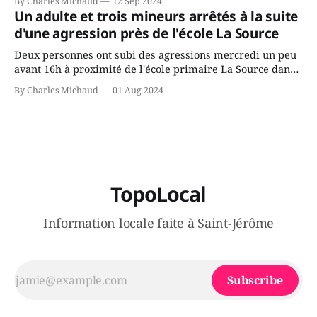
By Charles Michaud
12 Sep 2024
gouvernement de la CAQ, surtout de son incapacité, qu'il
Un adulte et trois mineurs arrêtés à la suite
juge chronique, à offrir des
d'une agression près de l'école La Source
Deux personnes ont subi des agressions mercredi un peu
avant 16h à proximité de l'école primaire La Source dans
le secteur Bellefeuille de Saint-Jérôme. L'une de deux
By Charles Michaud
01 Aug 2024
victimes aurait été écrasée sous un véhicule et aspergée
de poivre de cayenne alors que la seconde, non
TopoLocal
Information locale faite à Saint-Jérôme
Subscribe