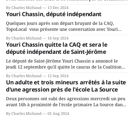
mandat à titre de maire de Saint-Jérôme. Bourcier en a
By Charles Michaud
13 Dec 2024
fait l’annonce en s’adressant aux employés de la ville,
Youri Chassin, député indépendant
rassemblés en soirée pour leur traditionnel souper
Quelques jours après son départ bruyant de la CAQ,
TopoLocal vous présente une conversation avec Youri
Chassin. Nous avons causé de sa décision. Y songeait-il
By Charles Michaud
16 Sep 2024
depuis longtemps? Sera-t-il candidat indépendant dans 2
Youri Chassin quitte la CAQ et sera le
ans? Joindrait-il un autre parti, par exemple les
député indépendant de Saint-Jérôme
conservateurs d’Éric Duhaime? Que lui
Le député de Saint-Jérôme Youri Chassin a annoncé le
jeudi 12 septembre qu'il quitte le caucus de la Coalition
Avenir Québec de François Legault parce qu'il est déçu du
By Charles Michaud
12 Sep 2024
gouvernement de la CAQ, surtout de son incapacité, qu'il
Un adulte et trois mineurs arrêtés à la suite
juge chronique, à offrir des
d'une agression près de l'école La Source
Deux personnes ont subi des agressions mercredi un peu
avant 16h à proximité de l'école primaire La Source dans
le secteur Bellefeuille de Saint-Jérôme. L'une de deux
By Charles Michaud
01 Aug 2024
victimes aurait été écrasée sous un véhicule et aspergée
de poivre de cayenne alors que la seconde, non