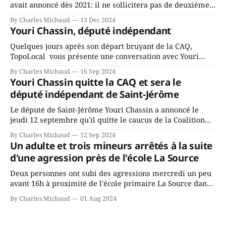
avait annoncé dès 2021: il ne sollicitera pas de deuxième
mandat à titre de maire de Saint-Jérôme. Bourcier en a
By Charles Michaud
13 Dec 2024
fait l’annonce en s’adressant aux employés de la ville,
Youri Chassin, député indépendant
rassemblés en soirée pour leur traditionnel souper
Quelques jours après son départ bruyant de la CAQ,
TopoLocal vous présente une conversation avec Youri
Chassin. Nous avons causé de sa décision. Y songeait-il
By Charles Michaud
16 Sep 2024
depuis longtemps? Sera-t-il candidat indépendant dans 2
Youri Chassin quitte la CAQ et sera le
ans? Joindrait-il un autre parti, par exemple les
député indépendant de Saint-Jérôme
conservateurs d’Éric Duhaime? Que lui
Le député de Saint-Jérôme Youri Chassin a annoncé le
jeudi 12 septembre qu'il quitte le caucus de la Coalition
Avenir Québec de François Legault parce qu'il est déçu du
By Charles Michaud
12 Sep 2024
gouvernement de la CAQ, surtout de son incapacité, qu'il
Un adulte et trois mineurs arrêtés à la suite
juge chronique, à offrir des
d'une agression près de l'école La Source
Deux personnes ont subi des agressions mercredi un peu
avant 16h à proximité de l'école primaire La Source dans
le secteur Bellefeuille de Saint-Jérôme. L'une de deux
By Charles Michaud
01 Aug 2024
victimes aurait été écrasée sous un véhicule et aspergée
de poivre de cayenne alors que la seconde, non