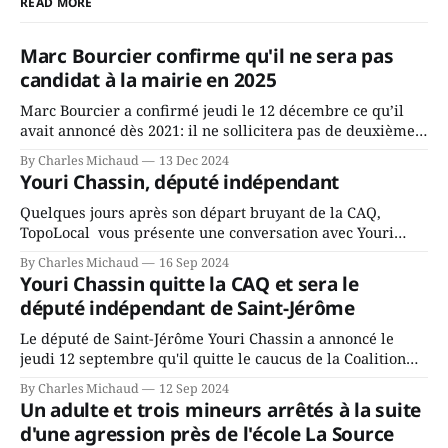
READ MORE
Marc Bourcier confirme qu'il ne sera pas
candidat à la mairie en 2025
Marc Bourcier a confirmé jeudi le 12 décembre ce qu’il
avait annoncé dès 2021: il ne sollicitera pas de deuxième
mandat à titre de maire de Saint-Jérôme. Bourcier en a
By Charles Michaud
13 Dec 2024
fait l’annonce en s’adressant aux employés de la ville,
Youri Chassin, député indépendant
rassemblés en soirée pour leur traditionnel souper
Quelques jours après son départ bruyant de la CAQ,
TopoLocal vous présente une conversation avec Youri
Chassin. Nous avons causé de sa décision. Y songeait-il
By Charles Michaud
16 Sep 2024
depuis longtemps? Sera-t-il candidat indépendant dans 2
Youri Chassin quitte la CAQ et sera le
ans? Joindrait-il un autre parti, par exemple les
député indépendant de Saint-Jérôme
conservateurs d’Éric Duhaime? Que lui
Le député de Saint-Jérôme Youri Chassin a annoncé le
jeudi 12 septembre qu'il quitte le caucus de la Coalition
Avenir Québec de François Legault parce qu'il est déçu du
By Charles Michaud
12 Sep 2024
gouvernement de la CAQ, surtout de son incapacité, qu'il
Un adulte et trois mineurs arrêtés à la suite
juge chronique, à offrir des
d'une agression près de l'école La Source