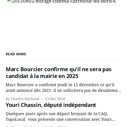
READ MORE
Marc Bourcier confirme qu'il ne sera pas
candidat à la mairie en 2025
Marc Bourcier a confirmé jeudi le 12 décembre ce qu’il
avait annoncé dès 2021: il ne sollicitera pas de deuxième
mandat à titre de maire de Saint-Jérôme. Bourcier en a
By Charles Michaud
13 Dec 2024
fait l’annonce en s’adressant aux employés de la ville,
Youri Chassin, député indépendant
rassemblés en soirée pour leur traditionnel souper
Quelques jours après son départ bruyant de la CAQ,
TopoLocal vous présente une conversation avec Youri
Chassin. Nous avons causé de sa décision. Y songeait-il