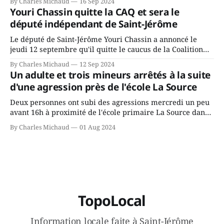
By Charles Michaud
16 Sep 2024
depuis longtemps? Sera-t-il candidat indépendant dans 2
Youri Chassin quitte la CAQ et sera le
ans? Joindrait-il un autre parti, par exemple les
député indépendant de Saint-Jérôme
conservateurs d’Éric Duhaime? Que lui
Le député de Saint-Jérôme Youri Chassin a annoncé le
jeudi 12 septembre qu'il quitte le caucus de la Coalition
Avenir Québec de François Legault parce qu'il est déçu du
By Charles Michaud
12 Sep 2024
gouvernement de la CAQ, surtout de son incapacité, qu'il
Un adulte et trois mineurs arrêtés à la suite
juge chronique, à offrir des
d'une agression près de l'école La Source
Deux personnes ont subi des agressions mercredi un peu
avant 16h à proximité de l'école primaire La Source dans
le secteur Bellefeuille de Saint-Jérôme. L'une de deux
By Charles Michaud
01 Aug 2024
victimes aurait été écrasée sous un véhicule et aspergée
de poivre de cayenne alors que la seconde, non
TopoLocal
Information locale faite à Saint-Jérôme