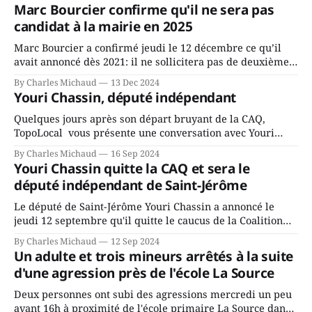
Marc Bourcier confirme qu'il ne sera pas
candidat à la mairie en 2025
Marc Bourcier a confirmé jeudi le 12 décembre ce qu’il
avait annoncé dès 2021: il ne sollicitera pas de deuxième
mandat à titre de maire de Saint-Jérôme. Bourcier en a
By Charles Michaud
13 Dec 2024
fait l’annonce en s’adressant aux employés de la ville,
Youri Chassin, député indépendant
rassemblés en soirée pour leur traditionnel souper
Quelques jours après son départ bruyant de la CAQ,
TopoLocal vous présente une conversation avec Youri
Chassin. Nous avons causé de sa décision. Y songeait-il
By Charles Michaud
16 Sep 2024
depuis longtemps? Sera-t-il candidat indépendant dans 2
Youri Chassin quitte la CAQ et sera le
ans? Joindrait-il un autre parti, par exemple les
député indépendant de Saint-Jérôme
conservateurs d’Éric Duhaime? Que lui
Le député de Saint-Jérôme Youri Chassin a annoncé le
jeudi 12 septembre qu'il quitte le caucus de la Coalition
Avenir Québec de François Legault parce qu'il est déçu du
By Charles Michaud
12 Sep 2024
gouvernement de la CAQ, surtout de son incapacité, qu'il
Un adulte et trois mineurs arrêtés à la suite
juge chronique, à offrir des
d'une agression près de l'école La Source
Deux personnes ont subi des agressions mercredi un peu
avant 16h à proximité de l'école primaire La Source dans