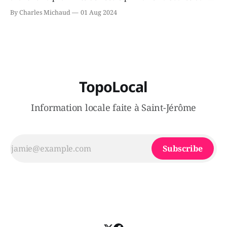
le secteur Bellefeuille de Saint-Jérôme. L'une de deux
By Charles Michaud
01 Aug 2024
victimes aurait été écrasée sous un véhicule et aspergée
de poivre de cayenne alors que la seconde, non
TopoLocal
Information locale faite à Saint-Jérôme
Subscribe